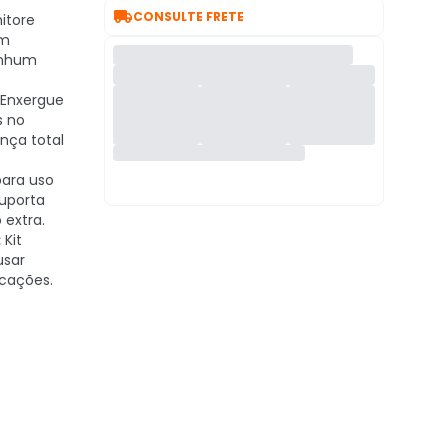

CONSULTE FRETE
itore
om
enhum
Enxergue
s no
nça total
para uso
suporta
 extra.
:
Kit
usar
cações.