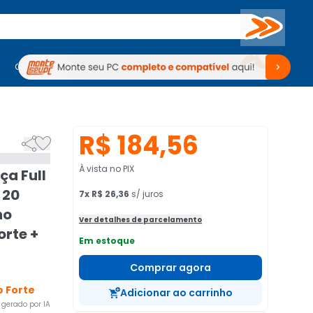
Buscar
PC Gamer
Computadores
Computadores
Periféricos
Periféricos
TV
Venda no KaBuM!
TV
Venda no KaBuM!
R$ 184,56


À vista no PIX
a Full
 20
7
x
R$ 26,36
s/ juros
ho
Ver detalhes de parcelamento
orte +
Em estoque
Comprar agora
 Forte
Adicionar ao carrinho
gerado por IA