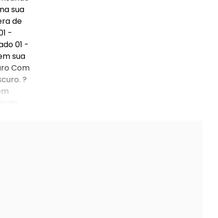
 na sua
era de
01 -
do 01 -
 em sua
curo Com
curo. ?
 em
ainda