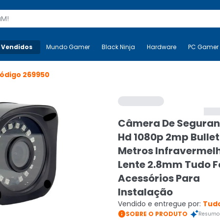
s
 Vendidos
Mais-v-
Mundo Gamer
Mundo Gamer
Black Ninja
Black Ninja
Hardware
Hardware
PC Gamer
ódigo
269950
Câmera De Seguranç
Hd 1080p 2mp Bullet
Metros Infravermel
Lente 2.8mm Tudo F
Acessórios Para
Instalação
Vendido e entregue por:
Tudo

SOBRE O PRODUTO
Resumo 