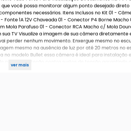
a que você possa monitorar algum ponto desejado direto
 componentes necessários. Itens Inclusos no Kit 01 - Câm
 - Fonte 1A 12V Chaveada 01 - Conector P4 Borne Macho 
m Mola Parafuso 01 - Conector RCA Macho c/ Mola Doura
m sua TV Visualize a imagem de sua câmera diretamente
ão vai perder nenhum movimento. Enxergue mesmo no es
magem mesmo na ausência de luz por até 20 metros no es
 no modelo Bullet essa câmera é ideal para instalação
e possuir proteção contra surtos de tensão garantindo 
ver mais