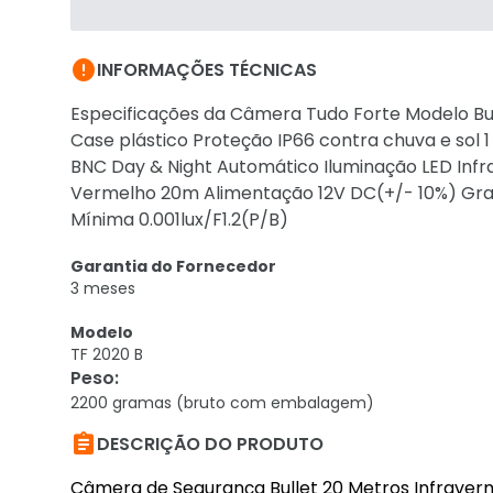

INFORMAÇÕES TÉCNICAS
Especificações da Câmera Tudo Forte Modelo Bul
Case plástico Proteção IP66 contra chuva e sol
BNC Day & Night Automático Iluminação LED Infra
Vermelho 20m Alimentação 12V DC(+/- 10%) Grau
Mínima 0.001lux/F1.2(P/B)
Garantia do Fornecedor
3 meses
Modelo
TF 2020 B
Peso
:
2200 gramas (bruto com embalagem)

DESCRIÇÃO DO PRODUTO
Câmera de Segurança Bullet 20 Metros Infraver