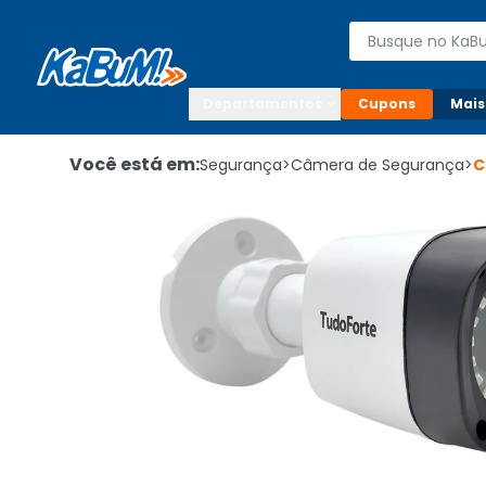
Enviar para:

Buscar produto
Digite o CEP

Departamentos
Cupons
Mais
Você está em:
Segurança
>
Câmera de Segurança
>
C