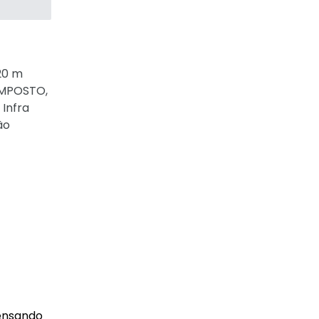
20 m
COMPOSTO,
 Infra
ão
Pensando