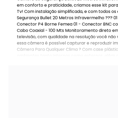
em conforto e praticidade, criamos esse kit par
Tv! Com instalação simplificada, e com todos os
Segurança Bullet 20 Metros Infravermelho ??? 01
Conector P4 Borne Femea 01 - Conector BNC co
Cabo Coaxial - 100 Mts Monitoramento direto e
televisão, com qualidade na resolução você n
essa câmera é possível capturar e reproduzir i
Câmera Para Qualquer Clima ? Com case plástica
ambientes tanto internos como externos, além d
mais segurança.