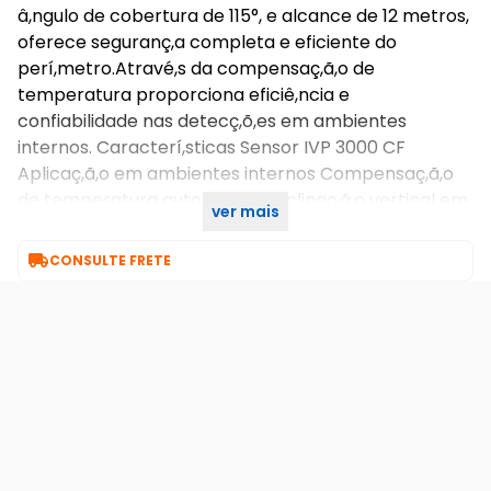
â,ngulo de cobertura de 115°, e alcance de 12 metros,
oferece seguranç,a completa e eficiente do
perí,metro.Atravé,s da compensaç,ã,o de
temperatura proporciona eficiê,ncia e
confiabilidade nas detecç,õ,es em ambientes
internos. Caracterí,sticas Sensor IVP 3000 CF
Aplicaç,ã,o em ambientes internos Compensaç,ã,o
de temperatura automá,tica Inclinaç,ã,o vertical em
ver mais
15°, Baixo custo Â,ngulo de proteç,ã,o de 115°

CONSULTE FRETE