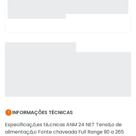

INFORMAÇÕES TÉCNICAS
Especificaç,õ,es té,cnicas ANM 24 NET Tensã,o de
alimentaç,ã,o Fonte chaveada Full Range 90 a 265