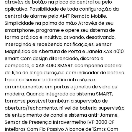
atravé,s de botã,o na placa da central ou pelo
aplicativo. Possibilidade de toda configuraç,ã,o da
central de alarme pelo AMT Remoto Mobile.
Simplicidade na palma da mã,o Atravé,s de seu
smartphone, programe e opere seu sistema de
forma prá,tica e intuitiva, ativando, desativando,
interagindo e recebendo notificaç,õ,es. Sensor
Magné,tico de Abertura de Porta e Janela XAS 4010
Smart Com design diferenciado, discreto e
compacto, o XAS 4010 SMART acompanha bateria
de lí,tio de longa duraç,ã,o com indicador de bateria
fraca no sensor e identifica intrusõ,es e
arrombamentos em portas e janelas de vidro ou
madeira. Quando integrado ao sistema SMART,
torna-se possí,vel també,m a supervisã,o de
abertura/fechamento, ní,vel de bateria, supervisã,o
de entupimento de canal e sistema anti-Jamme.
Sensor de Presenç,a Infravermelho IVP 3000 CF
Intelbras Com Fio Passivo Alcance de 12mts Com