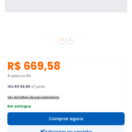


R$ 669,58
À vista no PIX
10
x
R$ 66,95
s/ juros
Ver detalhes de parcelamento
Em estoque
Comprar agora
Adicionar ao carrinho