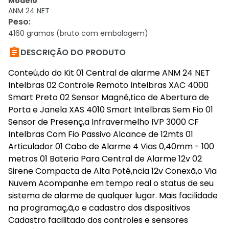
Modelo
ANM 24 NET
Peso
:
4160 gramas (bruto com embalagem)

DESCRIÇÃO DO PRODUTO
Conteú,do do Kit 01 Central de alarme ANM 24 NET
Intelbras 02 Controle Remoto Intelbras XAC 4000
Smart Preto 02 Sensor Magné,tico de Abertura de
Porta e Janela XAS 4010 Smart Intelbras Sem Fio 01
Sensor de Presenç,a Infravermelho IVP 3000 CF
Intelbras Com Fio Passivo Alcance de 12mts 01
Articulador 01 Cabo de Alarme 4 Vias 0,40mm - 100
metros 01 Bateria Para Central de Alarme 12v 02
Sirene Compacta de Alta Potê,ncia 12v Conexã,o Via
Nuvem Acompanhe em tempo real o status de seu
sistema de alarme de qualquer lugar. Mais facilidade
na programaç,ã,o e cadastro dos dispositivos
Cadastro facilitado dos controles e sensores