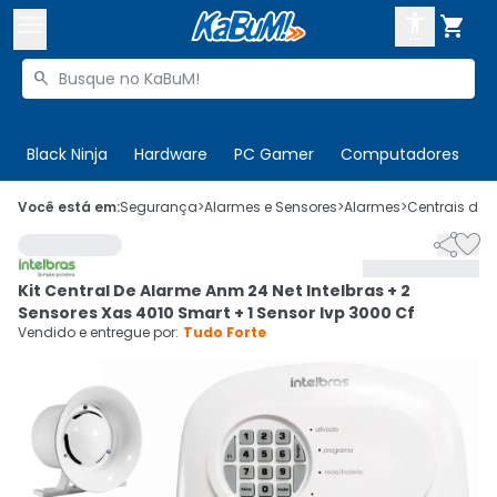



Buscar produtos


Enviar para:
Digite o CEP
Black Ninja
Hardware
PC Gamer
Computadores
P

Olá. Acesse sua conta
Você está em:
Segurança
>
Alarmes e Sensores
>
Alarmes
>
Centrais de 


ENTRE

Departamentos
Kit Central De Alarme Anm 24 Net Intelbras + 2
CADASTRE-SE
Cupons

Sensores Xas 4010 Smart + 1 Sensor Ivp 3000 Cf
Vendido e entregue por:
Tudo Forte
Mais Vendidos

Ativar tradutor em libras
