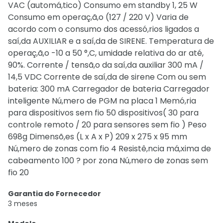
VAC (automá,tico) Consumo em standby 1, 25 W
Consumo em operaç,ã,o (127 / 220 V) Varia de
acordo com o consumo dos acessó,rios ligados a
saí,da AUXILIAR e a saí,da de SIRENE. Temperatura de
operaç,ã,o -10 a 50 °,C, umidade relativa do ar até,
90%. Corrente / tensã,o da saí,da auxiliar 300 mA /
14,5 VDC Corrente de saí,da de sirene Com ou sem
bateria: 300 mA Carregador de bateria Carregador
inteligente Nú,mero de PGM na placa 1 Memó,ria
para dispositivos sem fio 50 dispositivos( 30 para
controle remoto / 20 para sensores sem fio ) Peso
698g Dimensõ,es (L x A x P) 209 x 275 x 95 mm
Nú,mero de zonas com fio 4 Resistê,ncia má,xima de
cabeamento 100 ? por zona Nú,mero de zonas sem
fio 20
Garantia do Fornecedor
3 meses