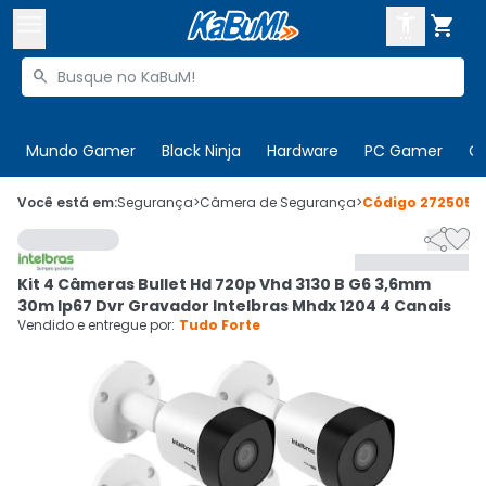



Buscar produtos


Enviar para:
Digite o CEP
Mundo Gamer
Black Ninja
Hardware
PC Gamer
C

Olá. Acesse sua conta
Você está em:
Segurança
>
Câmera de Segurança
>
Código
272505


ENTRE

Departamentos
Kit 4 Câmeras Bullet Hd 720p Vhd 3130 B G6 3,6mm
CADASTRE-SE
Cupons

30m Ip67 Dvr Gravador Intelbras Mhdx 1204 4 Canais
Vendido e entregue por:
Tudo Forte
Mais Vendidos

Ativar tradutor em libras
