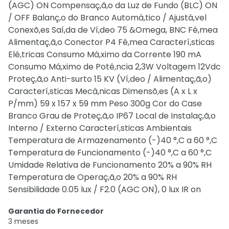
(AGC) ON Compensaç,ã,o da Luz de Fundo (BLC) ON
/ OFF Balanç,o do Branco Automá,tico / Ajustá,vel
Conexõ,es Saí,da de Ví,deo 75 &Omega, BNC Fê,mea
Alimentaç,ã,o Conector P4 Fê,mea Caracterí,sticas
Elé,tricas Consumo Má,ximo da Corrente 190 mA
Consumo Má,ximo de Potê,ncia 2,3W Voltagem 12Vdc
Proteç,ã,o Anti-surto 15 KV (Ví,deo / Alimentaç,ã,o)
Caracterí,sticas Mecâ,nicas Dimensõ,es (A x L x
P/mm) 59 x 157 x 59 mm Peso 300g Cor do Case
Branco Grau de Proteç,ã,o IP67 Local de Instalaç,ã,o
Interno / Externo Caracterí,sticas Ambientais
Temperatura de Armazenamento (-)40 °,C a 60 °,C
Temperatura de Funcionamento (-)40 °,C a 60 °,C
Umidade Relativa de Funcionamento 20% a 90% RH
Temperatura de Operaç,ã,o 20% a 90% RH
Sensibilidade 0.05 lux / F2.0 (AGC ON), 0 lux IR on
Garantia do Fornecedor
3 meses