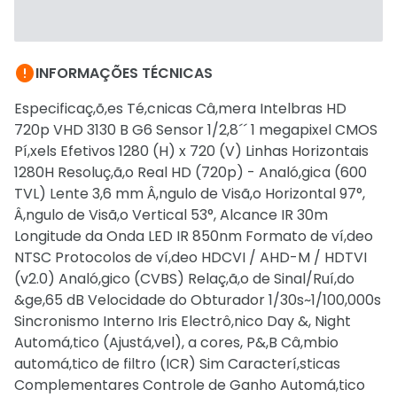

INFORMAÇÕES TÉCNICAS
Especificaç,õ,es Té,cnicas Câ,mera Intelbras HD
720p VHD 3130 B G6 Sensor 1/2,8´´ 1 megapixel CMOS
Pí,xels Efetivos 1280 (H) x 720 (V) Linhas Horizontais
1280H Resoluç,ã,o Real HD (720p) - Analó,gica (600
TVL) Lente 3,6 mm Â,ngulo de Visã,o Horizontal 97°,
Â,ngulo de Visã,o Vertical 53°, Alcance IR 30m
Longitude da Onda LED IR 850nm Formato de ví,deo
NTSC Protocolos de ví,deo HDCVI / AHD-M / HDTVI
(v2.0) Analó,gico (CVBS) Relaç,ã,o de Sinal/Ruí,do
&ge,65 dB Velocidade do Obturador 1/30s~1/100,000s
Sincronismo Interno Iris Electrô,nico Day &, Night
Automá,tico (Ajustá,vel), a cores, P&,B Câ,mbio
automá,tico de filtro (ICR) Sim Caracterí,sticas
Complementares Controle de Ganho Automá,tico