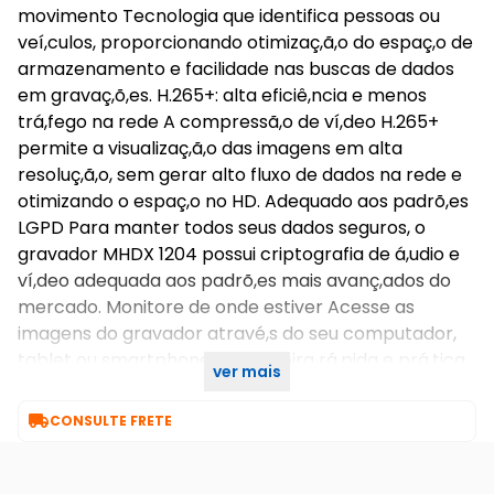
movimento Tecnologia que identifica pessoas ou
veí,culos, proporcionando otimizaç,ã,o do espaç,o de
armazenamento e facilidade nas buscas de dados
em gravaç,õ,es. H.265+: alta eficiê,ncia e menos
trá,fego na rede A compressã,o de ví,deo H.265+
permite a visualizaç,ã,o das imagens em alta
resoluç,ã,o, sem gerar alto fluxo de dados na rede e
otimizando o espaç,o no HD. Adequado aos padrõ,es
LGPD Para manter todos seus dados seguros, o
gravador MHDX 1204 possui criptografia de á,udio e
ví,deo adequada aos padrõ,es mais avanç,ados do
mercado. Monitore de onde estiver Acesse as
imagens do gravador atravé,s do seu computador,
tablet ou smartphone de maneira rá,pida e prá,tica.
ver mais
Conheç,a o nosso software e aplicativos.

CONSULTE FRETE