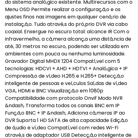
do sistema analó,gico existente. Multirecursos com o
Menu OSD Permite realizar a configuraç,ã,o e os
ajustes finos nas imagens em qualquer cená,rio de
instalaç,ã,o. Tudo atravé,s do pró,prio DVR via cabo
coaxial. Enxergue no escuro total: alcance IR Com o
infravermelho, a câ,mera alcanç,a uma distâ,ncia de
até, 30 metros no escuro, podendo ser utilizada em
ambientes com pouca ou nenhuma luminosidade.
Gravador Digital MHDX 1204 Compatí,vel com 5
tecnologias: HDCVI + AHD + HDTVI + Analó,gica + IP
Compressã,o de ví,deo H.265 e H.265+ Detecç,ã,o
inteligente de pessoas e veí,culos Saí,das de ví,deo
VGA, HDMI e BNC Visualizaç,ã,o em 1080p
Compatibilidade com protocolo Onvif Modo NVR
&ndash, Transforma todos os canais BNC em IP
Funç,ã,o BNC + IP &ndash, Adiciona câ,meras IP ao
DVR Suporta 1 HD SATA de alta capacidade Ediç,ã,o
de á,udio e ví,deo Compatí,vel com redes Wi-Fi
atravé,s de adaptador USB Detecç,ã,o inteligente de