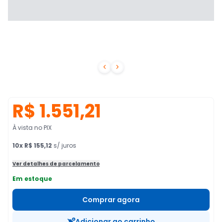


R$ 1.551,21
À vista no PIX
10
x
R$ 155,12
s/ juros
Ver detalhes de parcelamento
Em estoque
Comprar agora
Adicionar ao carrinho