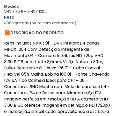
Modelo
VHD 3130 B + MHDX 1304
Peso
:
4080 gramas (bruto com embalagem)

DESCRIÇÃO DO PRODUTO
Itens Inclusos No Kit 01 - DVR Intelbras 4 canais
MHDX 1204 Com Detecç,ã,o Inteligente de
Movimento 04 - Câ,mera Intelbras HD 720p VHD
3130 B G6 com Lente 3,6mm, Visã,o Noturna 30m,
Bullet Resistente à, Chuva IP6 01 - Cabo Coaxial
Flexí,vel 85% Malha, Bobina 100 01 - Fonte Chaveada
12V 5A Tipo Colmeia Ideal para CFTV 08 -
Conectores BNC Macho com Mola de parafuso 04 -
Conectores P4 de Borne para Alimentaç,ã,o 12V
Imagem perfeita em resoluç,ã,o HD A câ,mera VHD
3130 B G6 oferece imagens em definiç,ã,o HD (720p)
e instalaç,ã,o simplificada, aproveitando a estrutura