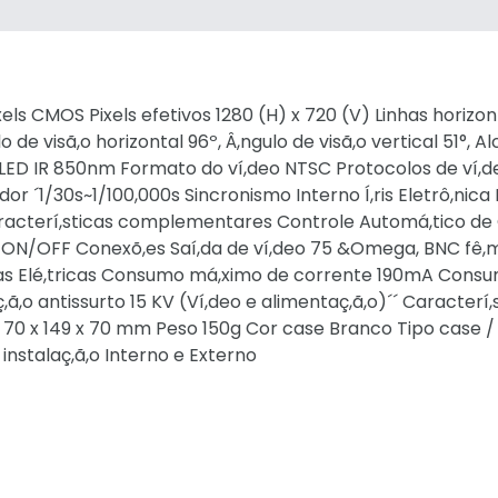
xels CMOS Pixels efetivos 1280 (H) x 720 (V) Linhas horizon
de visã,o horizontal 96º, Â,ngulo de visã,o vertical 51°, A
ED IR 850nm Formato do ví,deo NTSC Protocolos de ví,
or ´1/30s~1/100,000s Sincronismo Interno Í,ris Eletrô,nica
 Caracterí,sticas complementares Controle Automá,tico d
 ON/OFF Conexõ,es Saí,da de ví,deo 75 &Omega, BNC fê,
cas Elé,tricas Consumo má,ximo de corrente 190mA Cons
ã,o antissurto 15 KV (Ví,deo e alimentaç,ã,o)´´ Caracterí,
,) 70 x 149 x 70 mm Peso 150g Cor case Branco Tipo case /
 instalaç,ã,o Interno e Externo