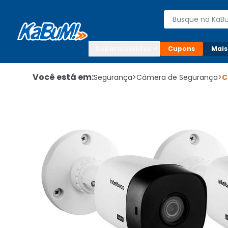
Enviar para:

Buscar produto
Digite o CEP

Departamentos
Cupons
Mais
Você está em:
Segurança
>
Câmera de Segurança
>
C