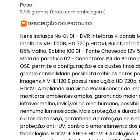
Peso
:
3735 gramas (bruto com embalagem)

DESCRIÇÃO DO PRODUTO
Itens Inclusos No Kit 01 - DVR Intelbras 4 cana
Intelbras VHL 1120B, HD 720p HDCVI, Bullet, Infra 
85% Malha, Bobina 100 01 - Fonte Chaveada 12V
Mola de parafuso 02 - Conectores P4 de Borne 
OSD permite a configuraç,ã,o e os ajustes finos d
grande sensibilidade possibilita exibir as cores p
imagens A VHL 1120 B possui resoluç,ã,o HD 720p,
HDCVI. Ampliando sua visã,o Possui sensor de ima
monitorar ambientes amplos, garantindo maior a
infravermelho, invisí,vel ao olho humano, possib
nenhuma luminosidade. Mais proteç,ã,o e durabili
surtos de tensã,o, garantindo a proteç,ã,o no sina
proteç,ã,o anti-UV, contra o amarelamento dos 
tecnologias: HDCVI + AHD + HDTVI + Analó,gica + 