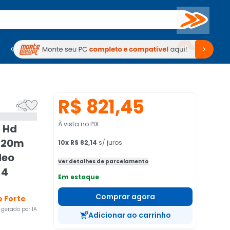
Buscar
PC Gamer
Computadores
Computadores
Periféricos
Periféricos
TV
Venda no KaBuM!
TV
Venda no KaBuM!
R$ 821,45


À vista no PIX
t Hd
a 20m
10
x
R$ 82,14
s/ juros
deo
Ver detalhes de parcelamento
 4
Em estoque
Comprar agora
 Forte
gerado por IA
Adicionar ao carrinho