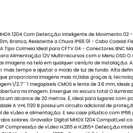
is MHDX 1204 Com Detecç,ã,o Inteligente de Movimento 02 
20m, Branca, Resistente a Chuva IP66 01 - Cabo Coaxial Fle
 5A Tipo Colmeia Ideal para CFTV 04 - Conectores BNC 
para Alimentaç,ã,o 12V Multirrecursos com o Menu OSD O
as imagens na tela em qualquer cená,rio de instalaç,ã,o. A
or mais tempo e ajustar o modo de luz de fundo. Alta defini
 que proporciona imagens mais ní,tidas graç,as à, tecnolo
gem 1/2.7´´ 1 megapixels CMOS e lente de 3.6 mm, ideais 
bertura na imagem. Enxergue no escuro total O ilumina
ilita um alcance de 20 metros. É, ideal para lugares com p
dade A VHL 1120 B possui um circuito adicional de proteç,
l de ví,deo e alimentaç,ã,o. E seu case plá,stico com IP66
raios solares. Gravador Digital MHDX 1204 Compatí,vel c
IP Compressã,o de ví,deo H.265 e H.265+ Detecç,ã,o intel