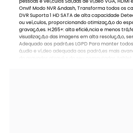
pessoas e veí,culos Saí,das de ví,deo VGA, HDMI
Onvif Modo NVR &ndash, Transforma todos os can
DVR Suporta 1 HD SATA de alta capacidade Detec
ou veí,culos, proporcionando otimizaç,ã,o do e
gravaç,õ,es. H.265+: alta eficiê,ncia e menos tr
visualizaç,ã,o das imagens em alta resoluç,ã,o, s
Adequado aos padrõ,es LGPD Para manter todos s
á,udio e ví,deo adequada aos padrõ,es mais ava
do gravador atravé,s do seu computador, tablet 
software e aplicativos.