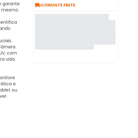
e garante

CONSULTE FRETE
as mesmo
entifica
zando
ciais.
âmera
 UV, com
ra vida
nitore
ática e
ablet ou
ver.