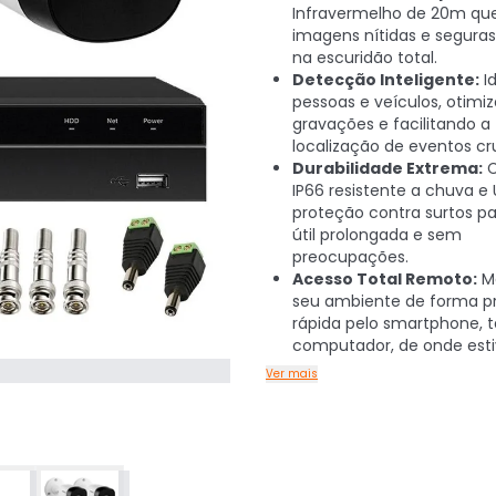
Infravermelho de 20m qu
imagens nítidas e segur
na escuridão total.
Detecção Inteligente:
Id
pessoas e veículos, otimi
gravações e facilitando a
localização de eventos cru
Durabilidade Extrema:
C
IP66 resistente a chuva e
proteção contra surtos pa
útil prolongada e sem
preocupações.
Acesso Total Remoto:
Mo
seu ambiente de forma pr
rápida pelo smartphone, t
computador, de onde esti
Ver mais