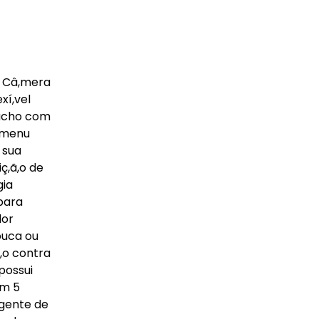
- Câ,mera
xí,vel
Macho com
 menu
 sua
ç,ã,o de
gia
para
dor
ouca ou
ã,o contra
 possui
om 5
igente de