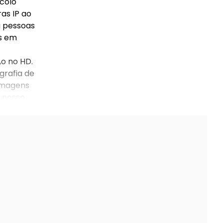
ocolo
as IP ao
a pessoas
os em
,o no HD.
grafia de
 imagens
o nosso