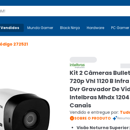
s
 Vendidos
Mais-v-
Mundo Gamer
Mundo Gamer
Black Ninja
Black Ninja
Hardware
Hardware
PC Gamer
ódigo
272521
Kit 2 Câmeras Bulle
720p Vhl 1120 B Infr
Dvr Gravador De Vi
Intelbras Mhdx 1204
Canais
Vendido e entregue por:
Tudo

SOBRE O PRODUTO
Resumo 
Visão Noturna Superior: