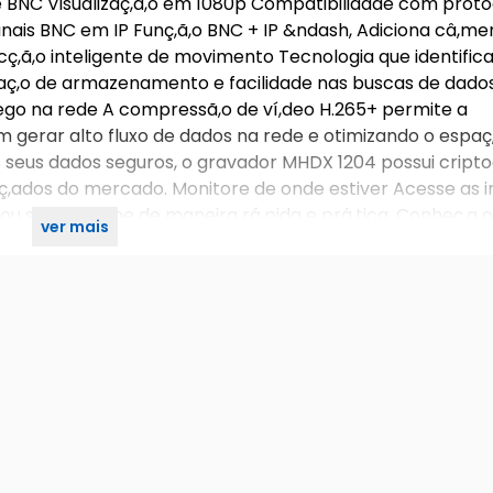
 e BNC Visualizaç,ã,o em 1080p Compatibilidade com prot
ais BNC em IP Funç,ã,o BNC + IP &ndash, Adiciona câ,mer
ç,ã,o inteligente de movimento Tecnologia que identific
spaç,o de armazenamento e facilidade nas buscas de dad
á,fego na rede A compressã,o de ví,deo H.265+ permite a
em gerar alto fluxo de dados na rede e otimizando o espaç
eus dados seguros, o gravador MHDX 1204 possui cripto
nç,ados do mercado. Monitore de onde estiver Acesse as
ou smartphone de maneira rá,pida e prá,tica. Conheç,a 
ver mais