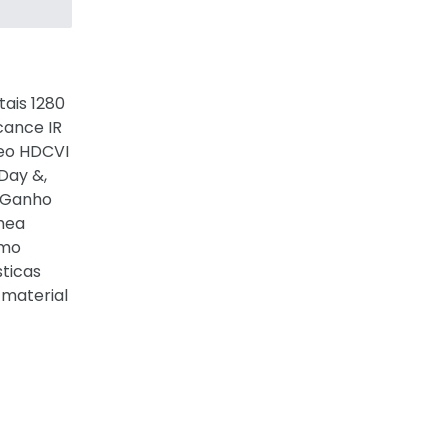
tais 1280
lcance IR
deo HDCVI
 Day &,
e Ganho
mea
umo
sticas
 material