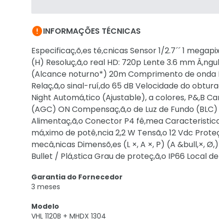

INFORMAÇÕES TÉCNICAS
Especificaç,õ,es té,cnicas Sensor 1/2.7´´ 1 megapi
(H) Resoluç,ã,o real HD: 720p Lente 3.6 mm Â,ngulo 
(Alcance noturno*) 20m Comprimento de onda L
Relaç,ã,o sinal-ruí,do 65 dB Velocidade do obturad
Night Automá,tico (Ajustable), a colores, P&,B
(AGC) ON Compensaç,ã,o de Luz de Fundo (BLC)
Alimentaç,ã,o Conector P4 fê,mea Caracteristi
má,ximo de potê,ncia 2,2 W Tensã,o 12 Vdc Proteç,
mecâ,nicas Dimensõ,es (L ×, A ×, P) (A &bull,×, Ø
Bullet / Plá,stica Grau de proteç,ã,o IP66 Local de
Garantia do Fornecedor
3 meses
Modelo
VHL 1120B + MHDX 1304