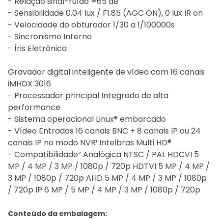
- Relação sinal-ruído =65 dB
- Sensibilidade 0.04 lux / F1.85 (AGC ON), 0 lux IR on
- Velocidade do obturador 1/30 a 1/100000s
- Sincronismo Interno
- Íris Eletrônica
Gravador digital inteligente de vídeo com 16 canais
iMHDX 3016
- Processador principal Integrado de alta
performance
- Sistema operacional Linux® embarcado
- Vídeo Entradas 16 canais BNC + 8 canais IP ou 24
canais IP no modo NVR¹ Intelbras Multi HD®
- Compatibilidade² Analógica NTSC / PAL HDCVI 5
MP / 4 MP / 3 MP / 1080p / 720p HDTVI 5 MP / 4 MP /
3 MP / 1080p / 720p AHD 5 MP / 4 MP / 3 MP / 1080p
/ 720p IP 6 MP / 5 MP / 4 MP / 3 MP / 1080p / 720p
Conteúdo da embalagem: