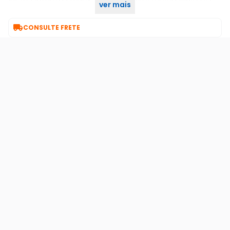
ver mais
Intelbras VHD 1220 B G6 Full HD 1080P e DVR

CONSULTE FRETE