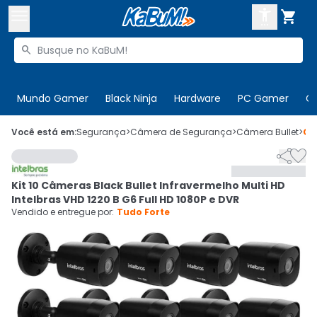



Buscar produtos


Enviar para:
Digite o CEP
Mundo Gamer
Black Ninja
Hardware
PC Gamer
C

Olá. Acesse sua conta
Você está em:
Segurança
>
Câmera de Segurança
>
Câmera Bullet
>
Có


ENTRE

Departamentos
Kit 10 Câmeras Black Bullet Infravermelho Multi HD
CADASTRE-SE
Cupons

Intelbras VHD 1220 B G6 Full HD 1080P e DVR
Vendido e entregue por:
Tudo Forte
Mais Vendidos

Ativar tradutor em libras
