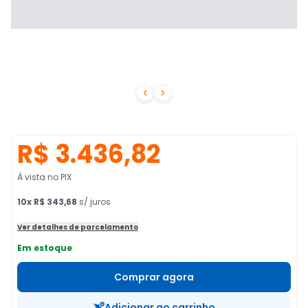


R$ 3.436,82
À vista no PIX
10
x
R$ 343,68
s/ juros
Ver detalhes de parcelamento
Em estoque
Comprar agora
Adicionar ao carrinho