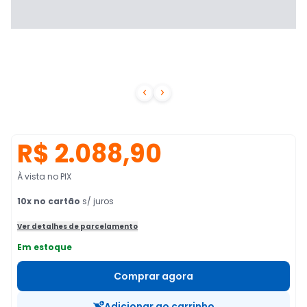


R$ 2.088,90
À vista no PIX
10
x no cartão
s/ juros
Ver detalhes de parcelamento
Em estoque
Comprar agora
Adicionar ao carrinho