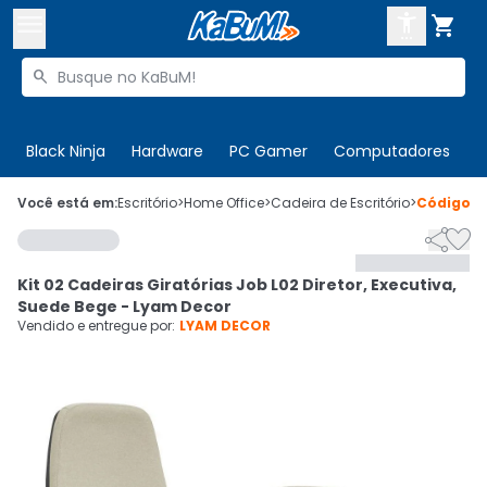



Buscar produtos


Enviar para:
Digite o CEP
Black Ninja
Hardware
PC Gamer
Computadores
P

Olá. Acesse sua conta
Você está em:
Escritório
>
Home Office
>
Cadeira de Escritório
>
Código
2


ENTRE

Departamentos
Kit 02 Cadeiras Giratórias Job L02 Diretor, Executiva,
CADASTRE-SE
Cupons

Suede Bege - Lyam Decor
Vendido e entregue por:
LYAM DECOR
Mais Vendidos

Ativar tradutor em libras
