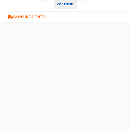
conta com regulagem, e se adaptam ao
ver mais
nivelamento dos braços.

CONSULTE FRETE