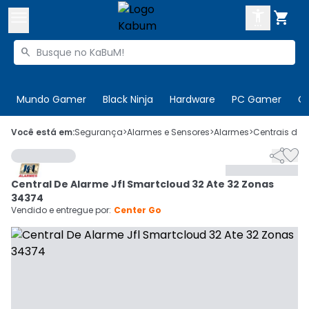



Buscar produtos


Enviar para:
Digite o CEP
Mundo Gamer
Black Ninja
Hardware
PC Gamer
C

Olá. Acesse sua conta
Você está em:
Segurança
>
Alarmes e Sensores
>
Alarmes
>
Centrais de 


ENTRE

Departamentos
Central De Alarme Jfl Smartcloud 32 Ate 32 Zonas
CADASTRE-SE
Cupons

34374
Vendido e entregue por:
Center Go
Mais Vendidos

Ativar tradutor em libras
