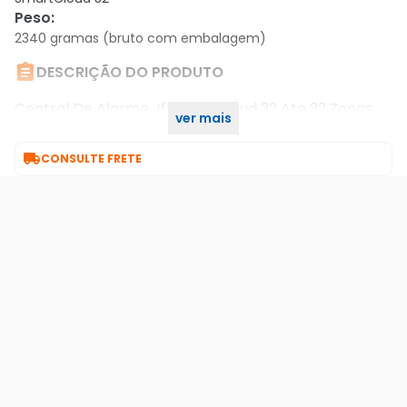
Peso
:
2340 gramas (bruto com embalagem)

DESCRIÇÃO DO PRODUTO
Central De Alarme Jfl Smartcloud 32 Ate 32 Zonas
ver mais
34374

CONSULTE FRETE