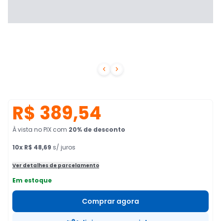


R$ 389,54
À vista no PIX
com
20
% de desconto
10
x
R$ 48,69
s/ juros
Ver detalhes de parcelamento
Em estoque
Comprar agora