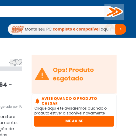
Buscar
PC Gamer
Computadores
Computadores
Periféricos
Periféricos
TV
Venda no KaBuM!
TV
Venda no KaBuM!



Ops! Produto
esgotado
64 -
AVISE QUANDO O PRODUTO

CHEGAR
gerado por IA
Clique aqui e te avisaremos quando o
produto estiver disponível novamente
onitore
ME AVISE
eamente,
ução de
dos.