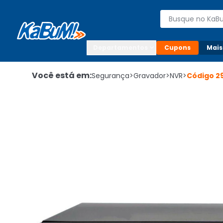
Enviar para:

Buscar produto
Digite o CEP

Departamentos
Cupons
Mais
Você está em:
Segurança
>
Gravador
>
NVR
>
Código
2