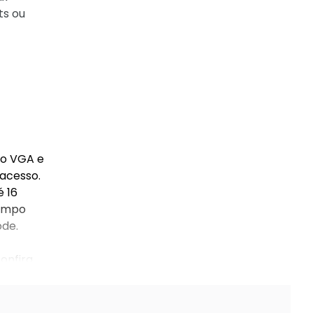
ts ou
eo VGA e
 acesso.
é 16
tempo
ode.
onfira