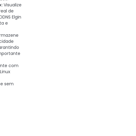
:
Visualize
eal de
DDNS Elgin
ta e
rmazene
cidade
arantindo
portante
nte com
Linux
 e sem