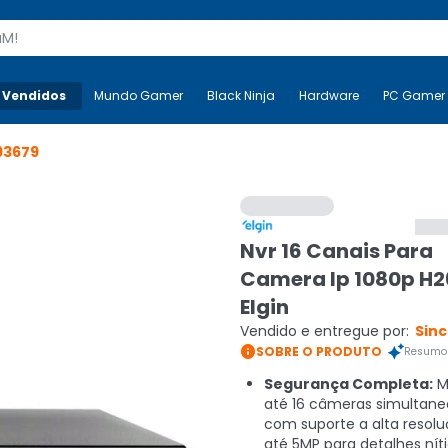
s
 Vendidos
Mais-v-
Mundo Gamer
Mundo Gamer
Black Ninja
Black Ninja
Hardware
Hardware
PC Gamer
93679
Nvr 16 Canais Para
Camera Ip 1080p H2
Elgin
Vendido e entregue por:
Sinc

SOBRE O PRODUTO
Resumo 
Segurança Completa:
M
até 16 câmeras simultan
com suporte a alta resol
até 5MP para detalhes níti