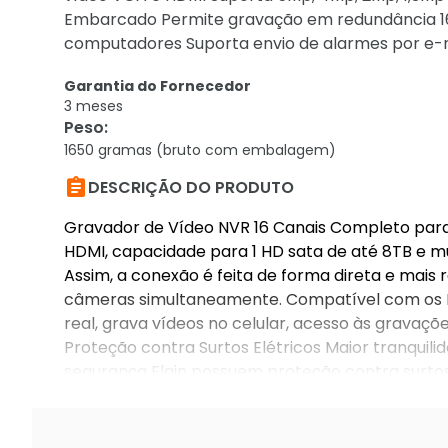
Embarcado Permite gravação em redundância 16
computadores Suporta envio de alarmes por e-m
Garantia do Fornecedor
3 meses
Peso
:
1650 gramas (bruto com embalagem)

DESCRIÇÃO DO PRODUTO
Gravador de Vídeo NVR 16 Canais Completo para
HDMI, capacidade para 1 HD sata de até 8TB e mu
Assim, a conexão é feita de forma direta e mais
câmeras simultaneamente. Compatível com os D
real, grava vídeos no celular, acesso às grava
Proteção contra Surtos Elétricos Maior tranquili
segurança Elgin possuem proteção contra surtos
mais produtos para o seu dia a dia.