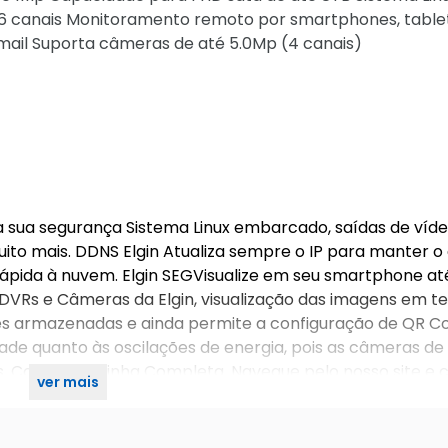
 canais Monitoramento remoto por smartphones, table
ail Suporta câmeras de até 5.0Mp (4 canais)
 sua segurança Sistema Linux embarcado, saídas de víd
ito mais. DDNS Elgin Atualiza sempre o IP para manter o
 rápida à nuvem. Elgin SEGVisualize em seu smartphone at
VRs e Câmeras da Elgin, visualização das imagens em 
ções armazenadas e ainda permite a configuração de QR C
dade quanto às oscilações de energia, pois as câmeras de
. Conheça a Linha Completa. Navegue pelo nosso site e c
ver mais