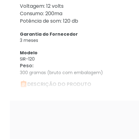
Voltagem: 12 volts
Consumo: 200ma
Potência de som: 120 db
Garantia do Fornecedor
3 meses
Modelo
SIR-120
Peso
:
300 gramas (bruto com embalagem)

DESCRIÇÃO DO PRODUTO
Sirene Piezoelétrica Sir-120 Jfl Branca