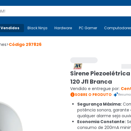
s
 Vendidos
Mais-v-
Black Ninja
Black Ninja
Hardware
Hardware
PC Gamer
PC Gamer
Computadore
Co
mes
>
Código
297826
Sirene Piezoelétrica
120 Jfl Branca
Vendido e entregue por:
Cen

SOBRE O PRODUTO
Resumo 
Segurança Máxima:
Com
potência sonora, garante
qualquer alarme seja ouvi
Economia Constante:
Se
consumo de 200mA mini