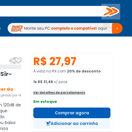
Buscar
s
mputadores
Periféricos
Periféricos
TV
Venda no KaBuM!
TV
Venda no KaBuM!
R$ 27,97


À vista no PIX
com
20
% de desconto
 Sir-
1
x
R$ 31,46
s/ juros
ter Go
Ver detalhes de parcelamento
gerado por IA
Em estoque
 120dB de
 que
Comprar agora
do.
u baixo
Adicionar ao carrinho
miza