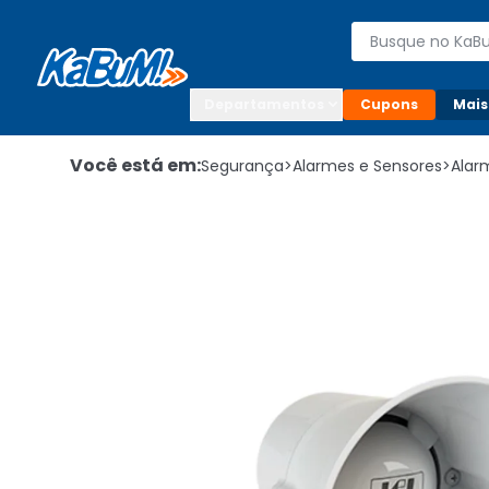
Enviar para:

Buscar produto
Digite o CEP

Departamentos
Cupons
Mais
Você está em:
Segurança
>
Alarmes e Sensores
>
Alar