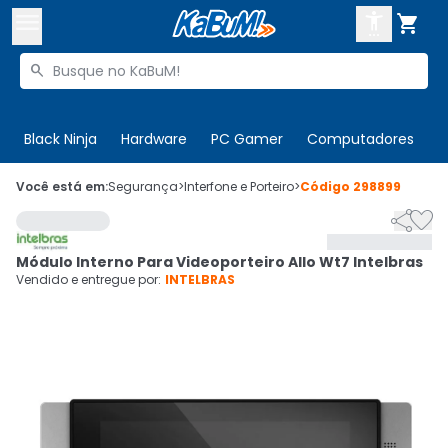



Buscar produtos


Enviar para:
Digite o CEP
Black Ninja
Hardware
PC Gamer
Computadores
P

Olá. Acesse sua conta
Você está em:
Segurança
>
Interfone e Porteiro
>
Código
298899


ENTRE

Departamentos
Módulo Interno Para Videoporteiro Allo Wt7 Intelbras
CADASTRE-SE
Cupons

Vendido e entregue por:
INTELBRAS
Mais Vendidos

Ativar tradutor em libras
