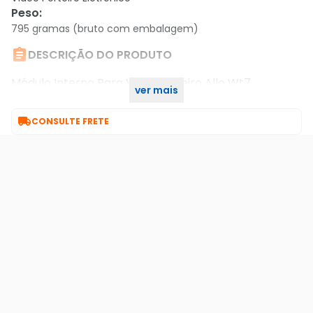
Peso
:
795 gramas (bruto com embalagem)

DESCRIÇÃO DO PRODUTO
Módulo Interno Para Videoporteiro Allo Wt7
ver mais
Intelbras

CONSULTE FRETE