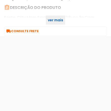

DESCRIÇÃO DO PRODUTO
Fonte, Cftv Mcm Smart Meter, 12,8vcc 3a Com
ver mais
Tomada.

CONSULTE FRETE