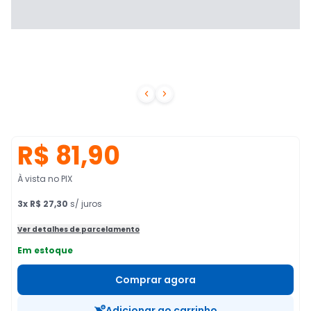


R$ 81,90
À vista no PIX
3
x
R$ 27,30
s/ juros
Ver detalhes de parcelamento
Em estoque
Comprar agora
Adicionar ao carrinho