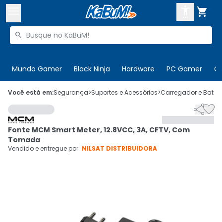



Buscar produtos


Enviar para:
Digite o CEP
Mundo Gamer
Black Ninja
Hardware
PC Gamer
C

Olá. Acesse sua conta
Você está em:
Segurança
>
Suportes e Acessórios
>
Carregador e Bateri


ENTRE

Departamentos
Fonte MCM Smart Meter, 12.8VCC, 3A, CFTV, Com
CADASTRE-SE
Cupons

Tomada
Vendido e entregue por:
NILSAT DISTRIBUIDORA
Mais Vendidos

Ativar tradutor em libras
