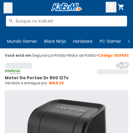



Buscar produtos


Enviar para:
Digite o CEP
Mundo Gamer
Black Ninja
Hardware
PC Gamer
C

Olá. Acesse sua conta
Você está em:
Segurança
>
Portão
>
Motor de Portão
>
Código
300603


ENTRE

Departamentos
Motor De Portao Dr 600 127v
CADASTRE-SE
Cupons

Vendido e entregue por:
MGA ZS
Mais Vendidos

Ativar tradutor em libras
