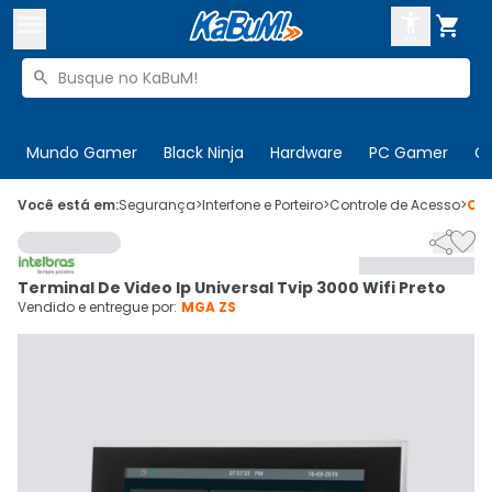



Buscar produtos


Enviar para:
Digite o CEP
Mundo Gamer
Black Ninja
Hardware
PC Gamer
C

Olá. Acesse sua conta
Você está em:
Segurança
>
Interfone e Porteiro
>
Controle de Acesso
>
Có


ENTRE

Departamentos
Terminal De Video Ip Universal Tvip 3000 Wifi Preto
CADASTRE-SE
Cupons

Vendido e entregue por:
MGA ZS
Mais Vendidos

Ativar tradutor em libras
