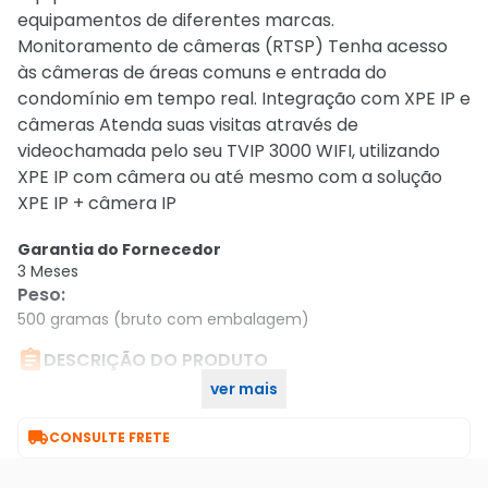
equipamentos de diferentes marcas.
Monitoramento de câmeras (RTSP) Tenha acesso
às câmeras de áreas comuns e entrada do
condomínio em tempo real. Integração com XPE IP e
câmeras Atenda suas visitas através de
videochamada pelo seu TVIP 3000 WIFI, utilizando
XPE IP com câmera ou até mesmo com a solução
XPE IP + câmera IP
Garantia do Fornecedor
3 Meses
Peso
:
500 gramas (bruto com embalagem)

DESCRIÇÃO DO PRODUTO
ver mais
Terminal De Video Ip Universal Tvip 3000 Wifi Preto

CONSULTE FRETE