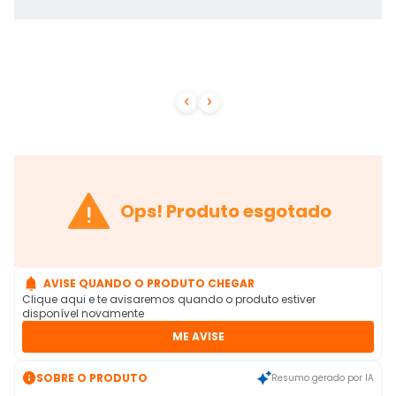



Ops! Produto esgotado

AVISE QUANDO O PRODUTO CHEGAR
Clique aqui e te avisaremos quando o produto estiver
disponível novamente
ME AVISE

SOBRE O PRODUTO
Resumo gerado por IA