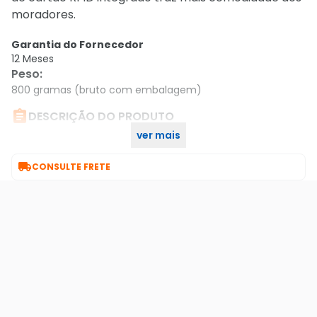
moradores.
Garantia do Fornecedor
12 Meses
Peso
:
800 gramas (bruto com embalagem)

DESCRIÇÃO DO PRODUTO
ver mais
Porteiro Eletronico Xpe 1001 Fit Id

CONSULTE FRETE