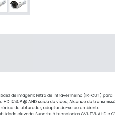
itidez de imagem; Filtro de Infravermelho (IR-CUT) para
o HD 1080P @ AHD saída de vídeo; Alcance de transmiss
letrônica do obturador, adaptando-se ao ambiente
ilidade elevada; Suporte à tecnologias CVI, TVI, AHD e 