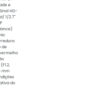
dade e
Sinal HD-
/ 1/2.7"
SP
alance)
mic
rredura
o de
a-vermelho
ão
(F1.2,
.5 mm
ndições
tiva do