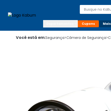
Enviar para:

Buscar produto
Digite o CEP

Departamentos
Cupons
Mais
Você está em:
Segurança
>
Câmera de Segurança
>
C