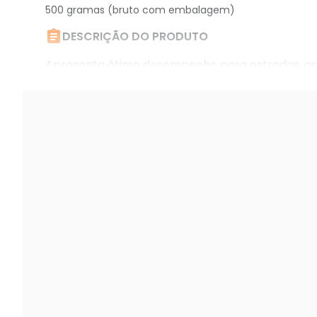
500 gramas (bruto com embalagem)

DESCRIÇÃO DO PRODUTO
Apresenta ótimo desempenho para estradas, ar
que exija qualidade e definição de imagem