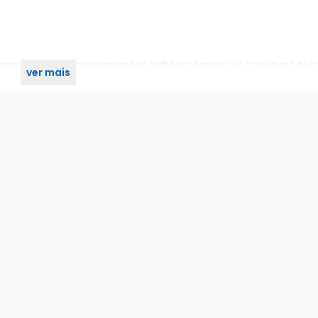
mazéns, estacionamentos subterrâneos ou qualquer outr
ver mais