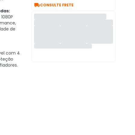

CONSULTE FRETE
adas:
 1080P
rmance,
idade de
e
vel com 4
oteção
fiadores.