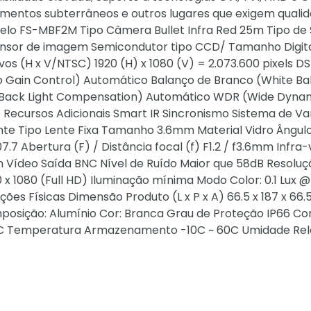
amentos subterrâneos e outros lugares que exigem quali
elo FS-MBF2M Tipo Câmera Bullet Infra Red 25m Tipo de 
ensor de imagem Semicondutor tipo CCD/ Tamanho Digital
os (H x V/NTSC) 1920 (H) x 1080 (V) = 2.073.600 pixels D
o Gain Control) Automático Balanço de Branco (White B
 (Back Light Compensation) Automático WDR (Wide Dyna
ecursos Adicionais Smart IR Sincronismo Sistema de Va
ente Tipo Lente Fixa Tamanho 3.6mm Material Vidro Ângul
 107.7 Abertura (F) / Distância focal (f) F1.2 / f3.6mm Infr
ídeo Saída BNC Nível de Ruído Maior que 58dB Resoluç
0 x 1080 (Full HD) Iluminação mínima Modo Color: 0.1 Lux @ 
ções Físicas Dimensão Produto (L x P x A) 66.5 x 187 x 66
mposição: Alumínio Cor: Branca Grau de Proteção IP66 Co
0C Temperatura Armazenamento -10C ~ 60C Umidade Rela