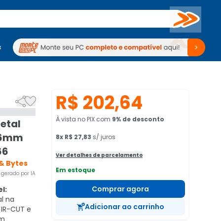
Buscar
s
mputadores
Periféricos
Periféricos
TV
Venda no KaBuM!
TV
Venda no KaBuM!
R$ 202,64


À vista no PIX
com
9
% de desconto
etal
3.6mm
8
x
R$ 27,83
s/ juros
66
Ver detalhes de parcelamento
 & Bytes
Em estoque
gerado por IA
Comprar agora
l:
l na
Adicionar ao carrinho
o IR-CUT e
em