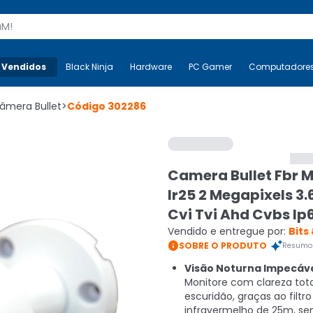
s
 Vendidos
Mais-v-
Black Ninja
Black Ninja
Hardware
Hardware
PC Gamer
PC Gamer
Computadore
Co
âmera Bullet
>
Código
302286
Camera Bullet Fbr M
Ir25 2 Megapixels 
Cvi Tvi Ahd Cvbs Ip
Vendido e entregue por:
Bits

SOBRE O PRODUTO
Resumo 
Visão Noturna Impecáve
Monitore com clareza tota
escuridão, graças ao filtr
infravermelho de 25m, s