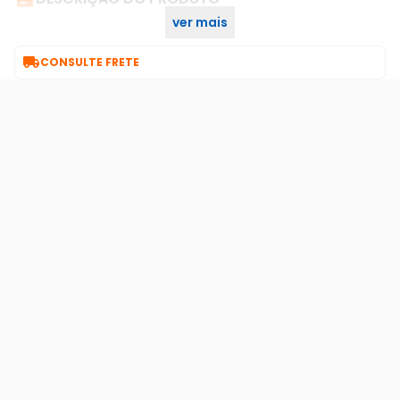
ver mais
Central De Alarme Vw 8z Ip

CONSULTE FRETE