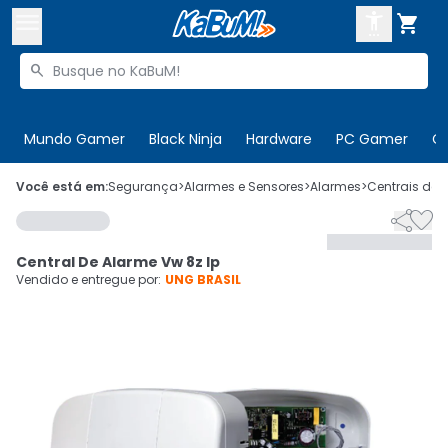



Buscar produtos


Enviar para:
Digite o CEP
Mundo Gamer
Black Ninja
Hardware
PC Gamer
C

Olá. Acesse sua conta
Você está em:
Segurança
>
Alarmes e Sensores
>
Alarmes
>
Centrais de 


ENTRE

Departamentos
Central De Alarme Vw 8z Ip
CADASTRE-SE
Cupons

Vendido e entregue por:
UNG BRASIL
Mais Vendidos

Ativar tradutor em libras
