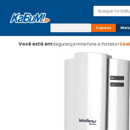
Enviar para:

Buscar produto
Digite o CEP

Departamentos
Cupons
Mais
Você está em:
Segurança
>
Interfone e Porteiro
>
Cód