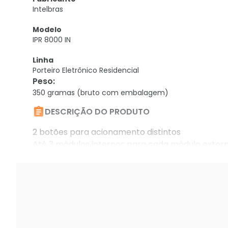
Intelbras
Modelo
IPR 8000 IN
Linha
Porteiro Eletrônico Residencial
Peso
:
350 gramas (bruto com embalagem)

DESCRIÇÃO DO PRODUTO
2 botões para acionamento distintos
Até 3 módulos internos para cada módulo exter
Comunicação via protocolo digital.