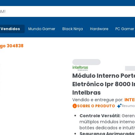
s
 Vendidos
Mais-v-
Mundo Gamer
Mundo Gamer
Black Ninja
Black Ninja
Hardware
Hardware
PC Gamer
igo
304838
Módulo Interno Port
Eletrônico Ipr 8000 I
Intelbras
Vendido e entregue por:
INTE

SOBRE O PRODUTO
Resumo 
Controle Versátil:
Geren
múltiplos módulos intern
botões dedicados e intuiti
Segurança Aprimorada