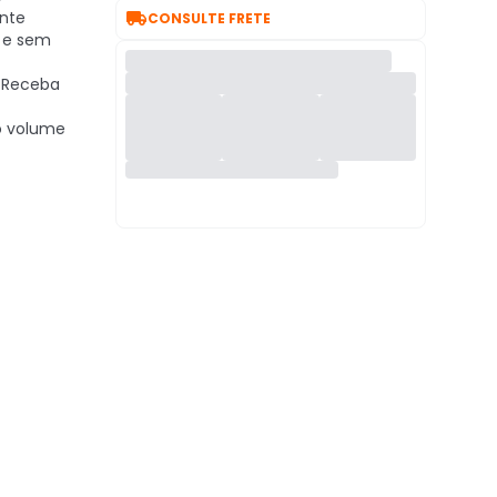

nte
CONSULTE FRETE
 e sem
Receba
 o volume