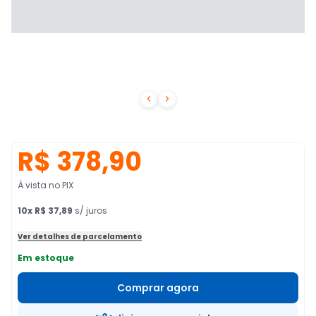


R$ 378,90
À vista no PIX
10
x
R$ 37,89
s/ juros
Ver detalhes de parcelamento
Em estoque
Comprar agora