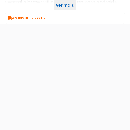
Central Alarme Wifi Aw6 Com App Para Android E
ver mais
Iphone Compatec

CONSULTE FRETE