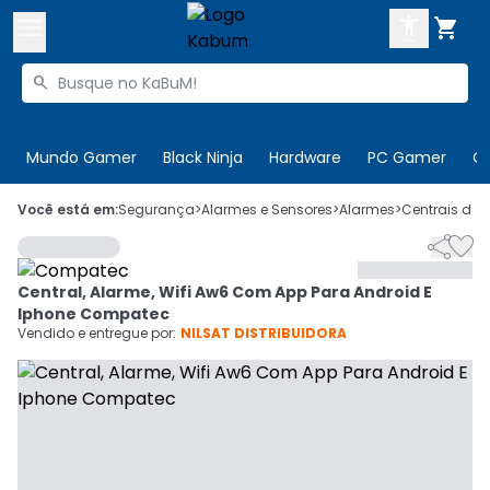



Buscar produtos


Enviar para:
Digite o CEP
Mundo Gamer
Black Ninja
Hardware
PC Gamer
C

Olá. Acesse sua conta
Você está em:
Segurança
>
Alarmes e Sensores
>
Alarmes
>
Centrais de 


ENTRE

Departamentos
Central, Alarme, Wifi Aw6 Com App Para Android E
CADASTRE-SE
Cupons

Iphone Compatec
Vendido e entregue por:
NILSAT DISTRIBUIDORA
Mais Vendidos

Ativar tradutor em libras
