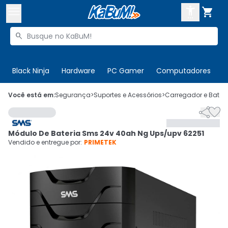



Buscar produtos


Enviar para:
Digite o CEP
Black Ninja
Hardware
PC Gamer
Computadores
P

Olá. Acesse sua conta
Você está em:
Segurança
>
Suportes e Acessórios
>
Carregador e Bateri


ENTRE

Departamentos
Módulo De Bateria Sms 24v 40ah Ng Ups/upv 62251
CADASTRE-SE
Cupons

Vendido e entregue por:
PRIMETEK
Mais Vendidos

Ativar tradutor em libras
