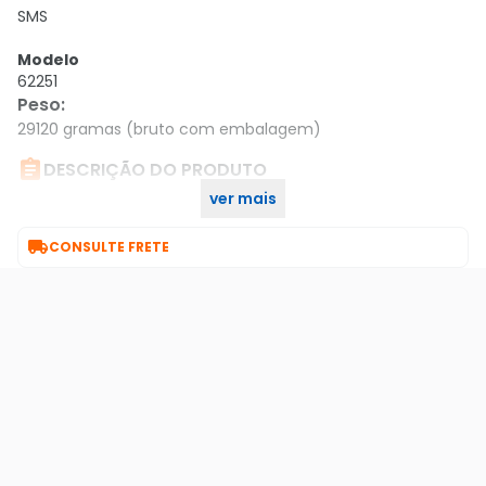
SMS
Modelo
62251
Peso
:
29120 gramas (bruto com embalagem)

DESCRIÇÃO DO PRODUTO
ver mais
Mod. Bat. Li 24v 40ah

CONSULTE FRETE