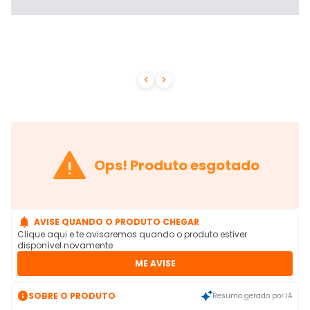



Ops! Produto esgotado

AVISE QUANDO O PRODUTO CHEGAR
Clique aqui e te avisaremos quando o produto estiver
disponível novamente
ME AVISE

SOBRE O PRODUTO
Resumo gerado por IA