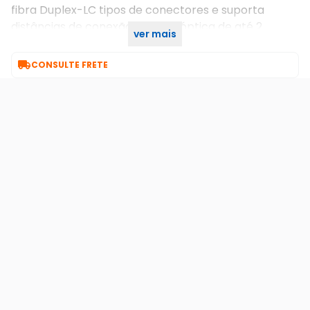
fibra Duplex-LC tipos de conectores e suporta
distâncias de conexão de fibra óptica de até 2
ver mais
quilômetros (1,2 milhas).

CONSULTE FRETE