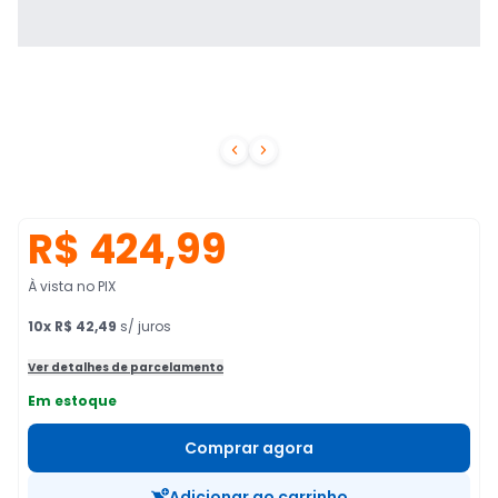


R$ 424,99
À vista no PIX
10
x
R$ 42,49
s/ juros
Ver detalhes de parcelamento
Em estoque
Comprar agora
Adicionar ao carrinho