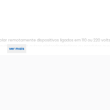
r remotamente dispositivos ligados em 110 ou 220 volts
televisão e vários outros eletrodomésticos ou produtos que
ver mais
áximo 10A