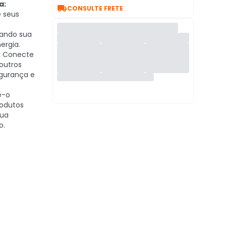
a:

CONSULTE FRETE
e seus
ando sua
ergia.
:
Conecte
 outros
gurança e
e-o
rodutos
sua
o.