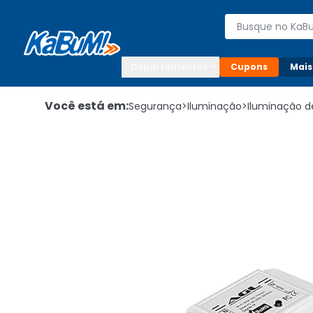
Enviar para:

Buscar produto
Digite o CEP

Departamentos
Cupons
Mais
Você está em:
Segurança
>
Iluminação
>
Iluminação d