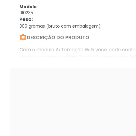
Modelo
1110235
Peso
:
300 gramas (bruto com embalagem)

DESCRIÇÃO DO PRODUTO
Com o módulo Automação WiFi você pode controla
Você pode desligar/ligar luminária, ventilador, 
possuem alimentação 110/220 volts de até no m