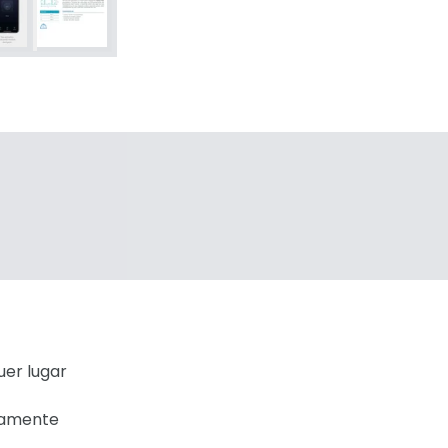
uer lugar
icamente