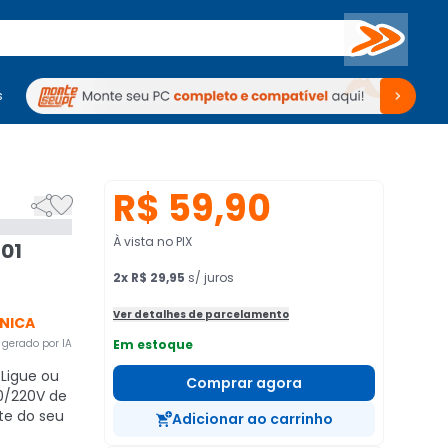
Buscar
s
mputadores
Periféricos
Periféricos
TV
Venda no KaBuM!
TV
Venda no KaBuM!
R$ 59,90


À vista no PIX
01
2
x
R$ 29,95
s/ juros
Ver detalhes de parcelamento
NICA
gerado por IA
Em estoque
Ligue ou
Comprar agora
10/220V de
te do seu
Adicionar ao carrinho