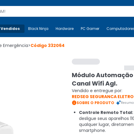
s
 Vendidos
Mais-v-
Black Ninja
Black Ninja
Hardware
Hardware
PC Gamer
PC Gamer
Computadore
Co
e Emergência
>
Código
332064
Módulo Automação 
Canal Wifi Agl.
Vendido e entregue por:
REDSEG SEGURANCA ELETRO

SOBRE O PRODUTO
Resumo 
Controle Remoto Total:
desligue seus aparelhos 1
qualquer lugar, diretamen
smartphone.