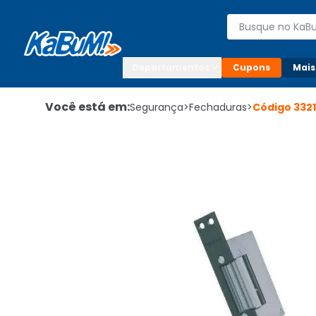
Enviar para:

Buscar produto
Digite o CEP

Departamentos
Cupons
Mais
Você está em:
Segurança
>
Fechaduras
>
Código
332