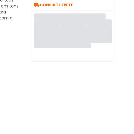
rtões.

CONSULTE FRETE
l em tons
ara
 com a
.