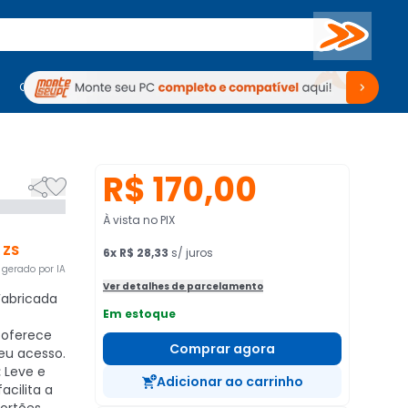
Buscar
PC Gamer
Computadores
Computadores
Periféricos
Periféricos
TV
Venda no KaBuM!
TV
Venda no KaBuM!
R$ 170,00


À vista no PIX
 ZS
6
x
R$ 28,33
s/ juros
gerado por IA
Ver detalhes de parcelamento
abricada
Em estoque
 oferece
Comprar agora
eu acesso.
:
Leve e
Adicionar ao carrinho
cilita a