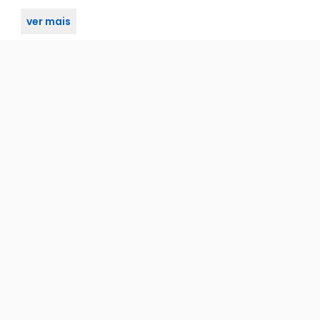
ver mais
THEVEAR Cinza Escuro