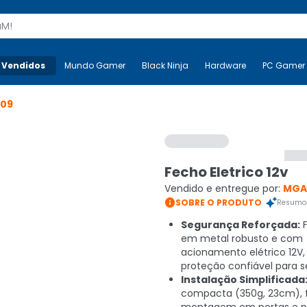
s
 Vendidos
Mais-v-
Mundo Gamer
Mundo Gamer
Black Ninja
Black Ninja
Hardware
Hardware
PC Gamer
109
Fecho Eletrico 12v
Vendido e entregue por:
MGA

SOBRE O PRODUTO
Resumo 
Segurança Reforçada:
F
em metal robusto e com
acionamento elétrico 12V,
proteção confiável para s
Instalação Simplificada
compacta (350g, 23cm), fa