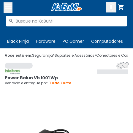



Buscar produtos


Enviar para:
Digite o CEP
Black Ninja
Hardware
PC Gamer
Computadores
P

Olá. Acesse sua conta
Você está em:
Segurança
>
Suportes e Acessórios
>
Conectores e Cabo


ENTRE

Departamentos
Power Balun Vb 1001 Wp
CADASTRE-SE
Cupons

Vendido e entregue por:
Tudo Forte
Mais Vendidos

Ativar tradutor em libras
