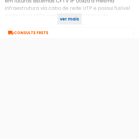
em futuros sistemas CFTV IP Utiliza a mesma
infraestrutura via cabo de rede UTP e possui fusível
permeável, LEDs e indicativos de status de
ver mais
funcionamento de câmeras.

CONSULTE FRETE