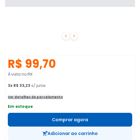


R$ 99,70
À vista no PIX
3
x
R$ 33,23
s/ juros
Ver detalhes de parcelamento
Em estoque
Comprar agora
Adicionar ao carrinho