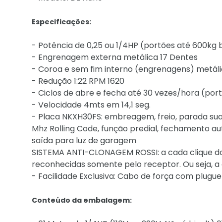
Especificações:
- Potência de 0,25 ou 1/4HP (portões até 600kg
- Engrenagem externa metálica 17 Dentes
- Coroa e sem fim interno (engrenagens) metál
- Redução 1:22 RPM 1620
- Ciclos de abre e fecha até 30 vezes/hora (por
- Velocidade 4mts em 14,1 seg.
- Placa NKXH30FS: embreagem, freio, parada sua
Mhz Rolling Code, função predial, fechamento aut
saída para luz de garagem
SISTEMA ANTI-CLONAGEM ROSSI: a cada clique do 
reconhecidas somente pelo receptor. Ou seja, a c
- Facilidade Exclusiva: Cabo de força com plugue
Conteúdo da embalagem: