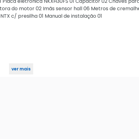
 01 Placa eletrônica NKXH30FS 01 Capacitor 02 Chaves par
tora do motor 02 Imãs sensor hall 06 Metros de cremalh
NTX c/ presilha 01 Manual de instalação 01
ver mais
si Dz Nano 127v 1/4, Para Portões Até 600kg, 6 Metros,12