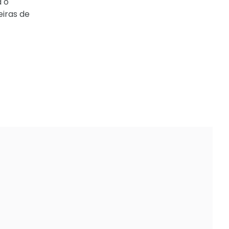
a o
eiras de
7v