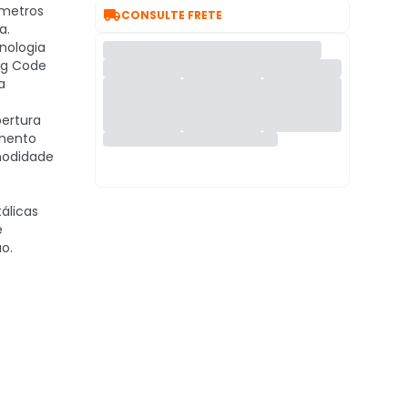
 metros

CONSULTE FRETE
a.
nologia
ng Code
a
ertura
amento
modidade
álicas
e
o.