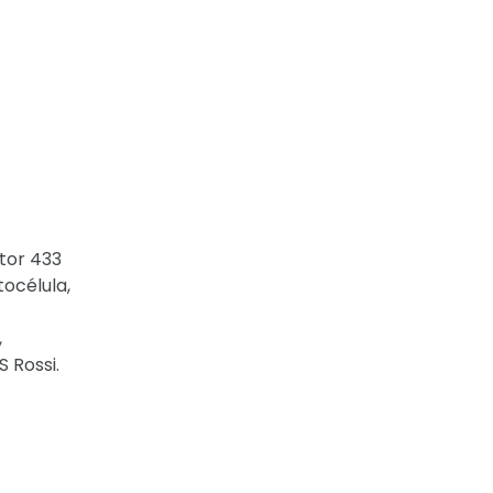
tor 433
tocélula,
,
 Rossi.