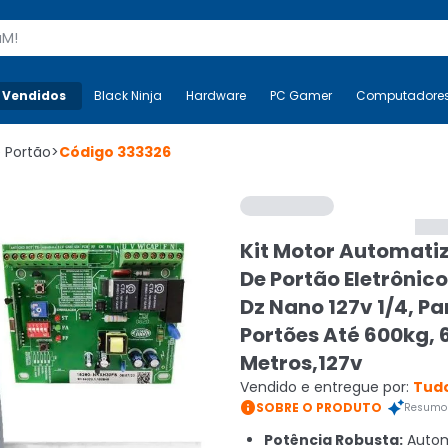
s
 Vendidos
Mais-v-
Black Ninja
Black Ninja
Hardware
Hardware
PC Gamer
PC Gamer
Computadore
Co
 Portão
>
Código
333326
Kit Motor Automati
De Portão Eletrônico
Dz Nano 127v 1/4, Pa
Portões Até 600kg, 
Metros,127v
Vendido e entregue por:
Tudo

SOBRE O PRODUTO
Resumo 
Potência Robusta:
Autom