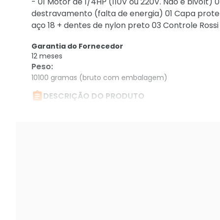
- 01 Motor de 1/4HP (110V ou 220V. Não é bivolt)
destravamento (falta de energia) 01 Capa prote
aço 18 + dentes de nylon preto 03 Controle Rossi 
Garantia do Fornecedor
12 meses
Peso
:
10100 gramas (bruto com embalagem)

DESCRIÇÃO DO PRODUTO
Kit Motor Automatizador De Portão Eletrônico Ros