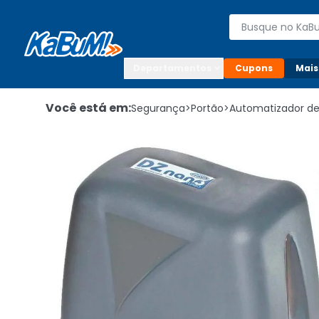
Enviar para:

Buscar produto
Digite o CEP

Departamentos
Cupons
Mais
Você está em:
Segurança
>
Portão
>
Automatizador de