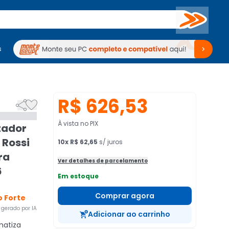
Buscar
s
mputadores
Periféricos
Periféricos
TV
Venda no KaBuM!
TV
Venda no KaBuM!
R$ 626,53


À vista no PIX
zador
 Rossi
10
x
R$ 62,65
s/ juros
ra
Ver detalhes de parcelamento
6
Em estoque
Comprar agora
 Forte
gerado por IA
Adicionar ao carrinho
atiza