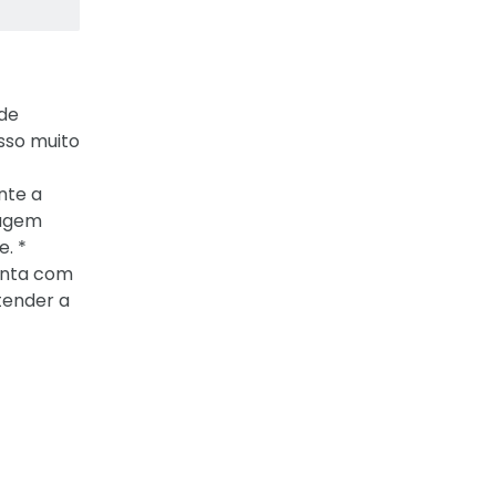
 de
sso muito
nte a
magem
. *
conta com
tender a