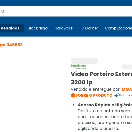
s
 Vendidos
Mais-v-
Black Ninja
Black Ninja
Hardware
Hardware
PC Gamer
PC Gamer
Computadore
Co
igo
346953
Video Porteiro Exte
3200 Ip
Vendido e entregue por:
MGA

SOBRE O PRODUTO
Resumo 
Acesso Rápido e Higiêni
Desfrute de entrada sem
com reconhecimento facia
precisão, protegendo a s
agilizando o acesso.