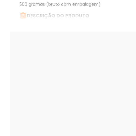
500 gramas (bruto com embalagem)

DESCRIÇÃO DO PRODUTO
Video Porteiro Externo Xpe 3200 Ip