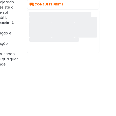
ojetado

CONSULTE FRETE
esiste a
 sol,
til.
cada:
A
ação e
ação.
s, sendo
e qualquer
nde.