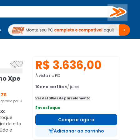
Buscar
s
mputadores
Periféricos
Periféricos
TV
Venda no KaBuM!
TV
Venda no KaBuM!
R$ 3.636,00


À vista no PIX
rno Xpe
10
x no cartão
s/ juros
 ZS
Ver detalhes de parcelamento
gerado por IA
Em estoque
co:
 toque
Comprar agora
l de alta
aúde e
Adicionar ao carrinho