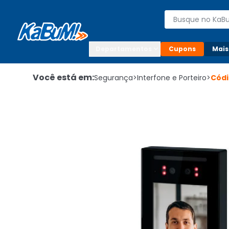
Enviar para:

Buscar produto
Digite o CEP

Departamentos
Cupons
Mais
Você está em:
Segurança
>
Interfone e Porteiro
>
Cód