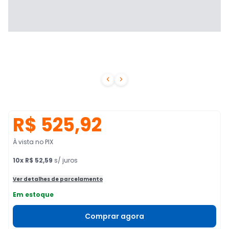


R$ 525,92
À vista no PIX
10
x
R$ 52,59
s/ juros
Ver detalhes de parcelamento
Em estoque
Comprar agora