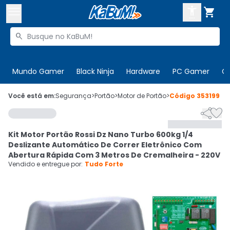



Buscar produtos


Enviar para:
Digite o CEP
Mundo Gamer
Black Ninja
Hardware
PC Gamer
C

Olá. Acesse sua conta
Você está em:
Segurança
>
Portão
>
Motor de Portão
>
Código
353199


ENTRE

Departamentos
Kit Motor Portão Rossi Dz Nano Turbo 600kg 1/4
CADASTRE-SE
Cupons

Deslizante Automático De Correr Eletrônico Com
Abertura Rápida Com 3 Metros De Cremalheira - 220V
Mais Vendidos

Vendido e entregue por:
Tudo Forte
Ativar tradutor em libras
