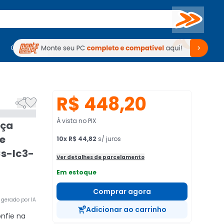
Buscar
PC Gamer
Computadores
Computadores
Periféricos
Periféricos
TV
Venda no KaBuM!
TV
Venda no KaBuM!
R$ 448,20


À vista no PIX
nça
de
10
x
R$ 44,82
s/ juros
Cs-lc3-
Ver detalhes de parcelamento
Em estoque
Comprar agora
gerado por IA
Adicionar ao carrinho
nfie na