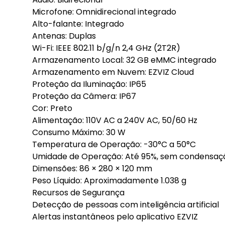
Microfone: Omnidirecional integrado
Alto-falante: Integrado
Antenas: Duplas
Wi-Fi: IEEE 802.11 b/g/n 2,4 GHz (2T2R)
Armazenamento Local: 32 GB eMMC integrado
Armazenamento em Nuvem: EZVIZ Cloud
Proteção da Iluminação: IP65
Proteção da Câmera: IP67
Cor: Preto
Alimentação: 110V AC a 240V AC, 50/60 Hz
Consumo Máximo: 30 W
Temperatura de Operação: -30°C a 50°C
Umidade de Operação: Até 95%, sem condensaç
Dimensões: 86 × 280 × 120 mm
Peso Líquido: Aproximadamente 1.038 g
Recursos de Segurança
Detecção de pessoas com inteligência artificial
Alertas instantâneos pelo aplicativo EZVIZ