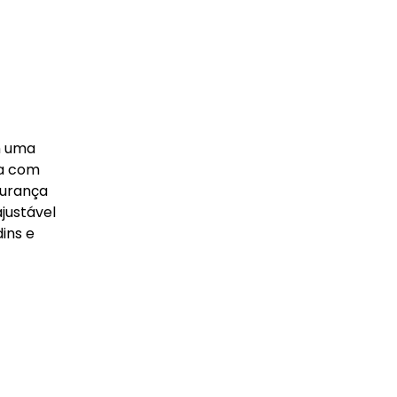
m uma
na com
gurança
justável
ins e