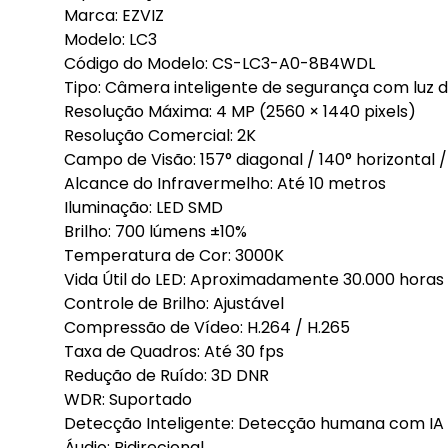
Marca: EZVIZ
Modelo: LC3
Código do Modelo: CS-LC3-A0-8B4WDL
Tipo: Câmera inteligente de segurança com luz 
Resolução Máxima: 4 MP (2560 × 1440 pixels)
Resolução Comercial: 2K
Campo de Visão: 157° diagonal / 140° horizontal /
Alcance do Infravermelho: Até 10 metros
Iluminação: LED SMD
Brilho: 700 lúmens ±10%
Temperatura de Cor: 3000K
Vida Útil do LED: Aproximadamente 30.000 horas
Controle de Brilho: Ajustável
Compressão de Vídeo: H.264 / H.265
Taxa de Quadros: Até 30 fps
Redução de Ruído: 3D DNR
WDR: Suportado
Detecção Inteligente: Detecção humana com IA
Áudio: Bidirecional