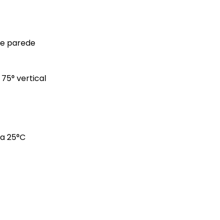
de parede
 75° vertical
 a 25°C