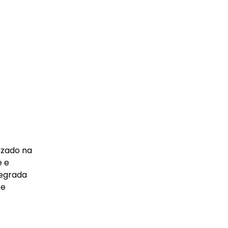
izado na
e e
tegrada
 e