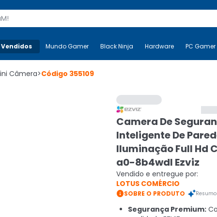
s
 Vendidos
Mais-v-
Mundo Gamer
Mundo Gamer
Black Ninja
Black Ninja
Hardware
Hardware
PC Gamer
ini Câmera
>
Código
355109
Camera De Segura
Inteligente De Pare
Iluminação Full Hd 
a0-8b4wdl Ezviz
Vendido e entregue por:
LOTUS COMÉRCIO

SOBRE O PRODUTO
Resumo 
Segurança Premium:
Co