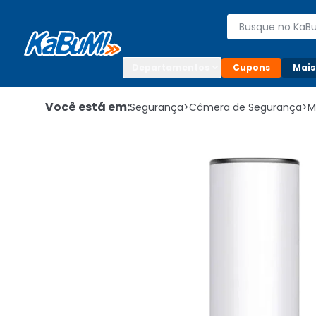
Enviar para:

Buscar produto
Digite o CEP

Departamentos
Cupons
Mais
Você está em:
Segurança
>
Câmera de Segurança
>
M