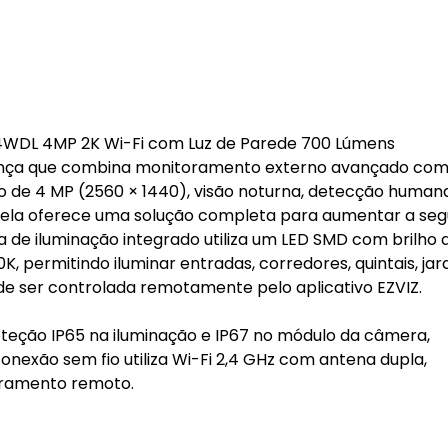
WDL 4MP 2K Wi-Fi com Luz de Parede 700 Lúmens
rança que combina monitoramento externo avançado co
o de 4 MP (2560 × 1440), visão noturna, detecção huma
nal, ela oferece uma solução completa para aumentar a se
 de iluminação integrado utiliza um LED SMD com brilho a
 permitindo iluminar entradas, corredores, quintais, jard
e ser controlada remotamente pelo aplicativo EZVIZ.
oteção IP65 na iluminação e IP67 no módulo da câmera,
onexão sem fio utiliza Wi-Fi 2,4 GHz com antena dupla,
oramento remoto.