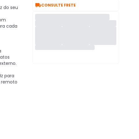

CONSULTE FRETE
z do seu
om
ura cada
a
jatos
externo.
Hz para
o remoto