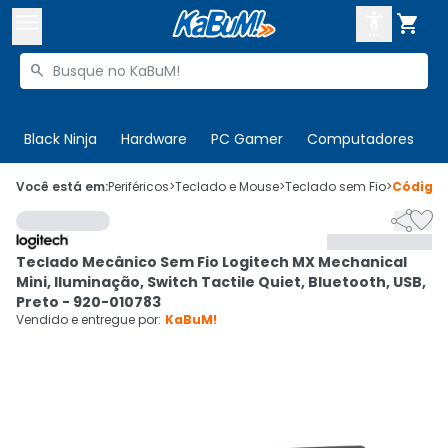



Buscar produtos


Enviar para:
Digite o CEP
Black Ninja
Hardware
PC Gamer
Computadores
P

Olá. Acesse sua conta
Você está em:
Periféricos
>
Teclado e Mouse
>
Teclado sem Fio
>
Código


ENTRE

Departamentos
Teclado Mecânico Sem Fio Logitech MX Mechanical
CADASTRE-SE
Cupons

Mini, Iluminação, Switch Tactile Quiet, Bluetooth, USB,
Preto - 920-010783
Mais Vendidos

Vendido e entregue por:
KaBuM!
Ativar tradutor em libras
