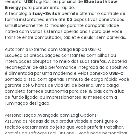
receptor
USB
Logi Bolt ou por sinal de
Bluetooth Low
Energy
para pareamento rápido.
A tecnologia
Easy-Switch
permite alternar o controle de
forma instantânea entre até
03
dispositivos conectados
simultaneamente. O modelo garante compatibilidade
nativa com vários sistemas operacionais para que você
transite entre computador, tablet e celular sem barreiras.
Autonomia Extrema com Carga Rápida USB-C
Esqueça as preocupações constantes com pilhas ou
interrupções abruptas no meio das suas tarefas. A bateria
recarregável de alta performance integrada ao dispositivo
é alimentada por uma moderna e veloz conexão
USB-C
.
Somado a isso, com apenas
1
minuto de carga rápida você
garante até
5
horas de vida útil de bateria. Uma carga
completa fornece autonomia para até
15
dias com a luz
de fundo ligada, ou impressionantes
10
meses com a
iluminação desligada.
Personalização Avançada com Logi Options+
Assuma as rédeas da sua produtividade e configure o
teclado exatamente do jeito que você preferir trabalhar.
Através do software Logi Options+, você pode personalizar