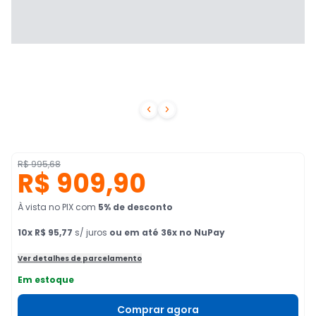


R$ 995,68
R$ 909,90
À vista no PIX
com
5
% de desconto
10
x
R$ 95,77
s/ juros
ou em até 36x no NuPay
Ver detalhes de parcelamento
Em estoque
Comprar agora