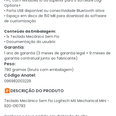
• PC com Windows 10 ou superior para o software Logi
Options+
• Porta USB disponível ou conectividade Bluetooth ativa
• Espaço em disco de 150 MB para download do software
de customização
Conteúdo da Embalagem:
• 1x Teclado Mecânico Sem Fio
• Documentação do usuário
Garantia
:
1 ano de garantia (3 meses de garantia legal + 9 meses de
garantia contratual junto ao fabricante)
Peso
:
780 gramas (bruto com embalagem)
Código Anatel
:
096982003229

DESCRIÇÃO DO PRODUTO
Teclado Mecânico Sem Fio Logitech MX Mechanical Mini -
920-010783