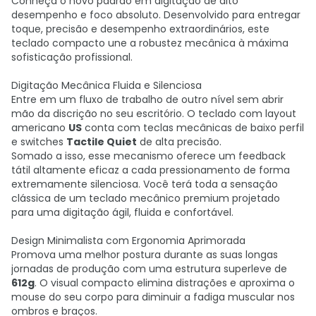
Conheça o novo padrão em digitação de alto
desempenho e foco absoluto. Desenvolvido para entregar
toque, precisão e desempenho extraordinários, este
teclado compacto une a robustez mecânica à máxima
sofisticação profissional.
Digitação Mecânica Fluida e Silenciosa
Entre em um fluxo de trabalho de outro nível sem abrir
mão da discrição no seu escritório. O teclado com layout
americano
US
conta com teclas mecânicas de baixo perfil
e switches
Tactile Quiet
de alta precisão.
Somado a isso, esse mecanismo oferece um feedback
tátil altamente eficaz a cada pressionamento de forma
extremamente silenciosa. Você terá toda a sensação
clássica de um teclado mecânico premium projetado
para uma digitação ágil, fluida e confortável.
Design Minimalista com Ergonomia Aprimorada
Promova uma melhor postura durante as suas longas
jornadas de produção com uma estrutura superleve de
612g
. O visual compacto elimina distrações e aproxima o
mouse do seu corpo para diminuir a fadiga muscular nos
ombros e braços.