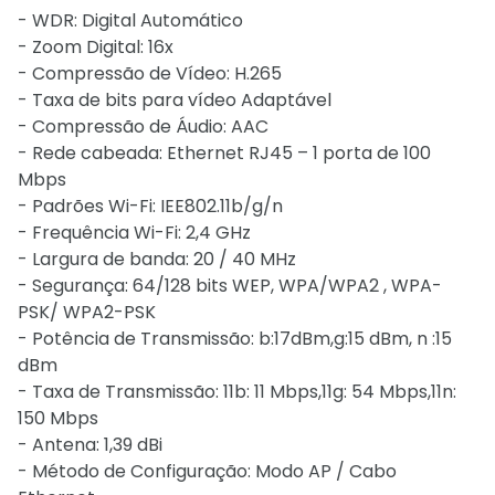
- WDR: Digital Automático
- Zoom Digital: 16x
- Compressão de Vídeo: H.265
- Taxa de bits para vídeo Adaptável
- Compressão de Áudio: AAC
- Rede cabeada: Ethernet RJ45 – 1 porta de 100
Mbps
- Padrões Wi-Fi: IEE802.11b/g/n
- Frequência Wi-Fi: 2,4 GHz
- Largura de banda: 20 / 40 MHz
- Segurança: 64/128 bits WEP, WPA/WPA2 , WPA-
PSK/ WPA2-PSK
- Potência de Transmissão: b:17dBm,g:15 dBm, n :15
dBm
- Taxa de Transmissão: 11b: 11 Mbps,11g: 54 Mbps,11n:
150 Mbps
- Antena: 1,39 dBi
- Método de Configuração: Modo AP / Cabo