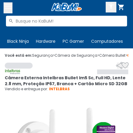



Buscar produtos


Enviar para:
Digite o CEP
Black Ninja
Hardware
PC Gamer
Computadores
P

Olá. Acesse sua conta
Você está em:
Segurança
>
Câmera de Segurança
>
Câmera Bullet
>
Có


ENTRE

Departamentos
Câmera Externa Intelbras Bullet Im5 Sc, Full HD, Lente
CADASTRE-SE
Cupons

2.8 mm, Proteção IP67, Branca + Cartão Micro SD 32GB
Vendido e entregue por:
INTELBRAS
Mais Vendidos

Ativar tradutor em libras
