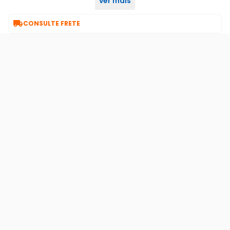
ver mais
externos, pois tem alta resistência à chuva e poeira.

CONSULTE FRETE