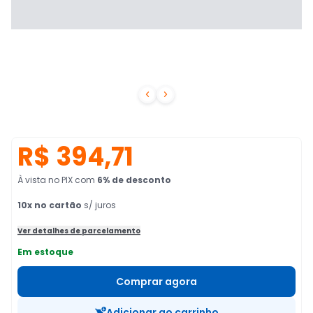


R$ 394,71
À vista no PIX
com
6
% de desconto
10
x no cartão
s/ juros
Ver detalhes de parcelamento
Em estoque
Comprar agora
Adicionar ao carrinho