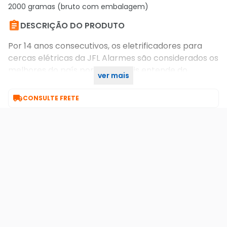
2000 gramas (bruto com embalagem)

DESCRIÇÃO DO PRODUTO
Por 14 anos consecutivos, os eletrificadores para
cercas elétricas da JFL Alarmes são considerados os
melhores do país por quem mais entende do
ver mais
assunto, o profissional de segurança eletrônica.

CONSULTE FRETE