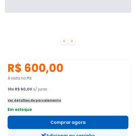


R$ 600,00
À vista no PIX
10
x
R$ 60,00
s/ juros
Ver detalhes de parcelamento
Em estoque
Comprar agora
Adicionar ao carrinho