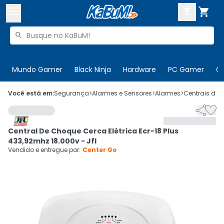



Buscar produtos


Enviar para:
Digite o CEP
Mundo Gamer
Black Ninja
Hardware
PC Gamer
C

Olá. Acesse sua conta
Você está em:
Segurança
>
Alarmes e Sensores
>
Alarmes
>
Centrais de 


ENTRE

Departamentos
Central De Choque Cerca Elétrica Ecr-18 Plus
CADASTRE-SE
Cupons

433,92mhz 18.000v - Jfl
Vendido e entregue por:
Center Go
Mais Vendidos

Ativar tradutor em libras
