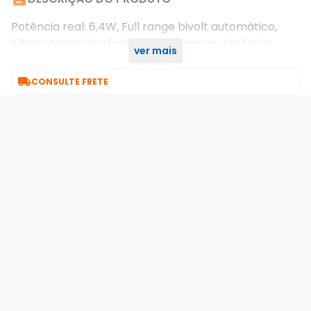
Potência real: 6,4W, Full range bivolt automático,
Filtro contra interferência na imagem, Exclusivo
ver mais
12,8Vcc para compensação, de perdas de cabo.

CONSULTE FRETE