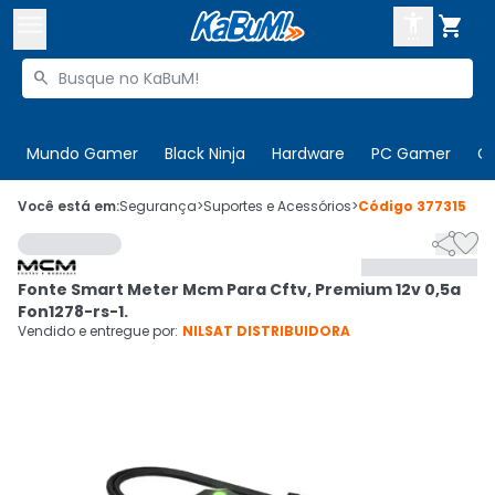



Buscar produtos


Enviar para:
Digite o CEP
Mundo Gamer
Black Ninja
Hardware
PC Gamer
C

Olá. Acesse sua conta
Você está em:
Segurança
>
Suportes e Acessórios
>
Código
377315


ENTRE

Departamentos
Fonte Smart Meter Mcm Para Cftv, Premium 12v 0,5a
CADASTRE-SE
Cupons

Fon1278-rs-1.
Vendido e entregue por:
NILSAT DISTRIBUIDORA
Mais Vendidos

Ativar tradutor em libras
