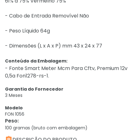
61% a 75% Vermelho 75%
- Cabo de Entrada Removível Não
- Peso Líquido 64g
- Dimensões (L x A x P) mm 43 x 24 x 77
Conteúdo da Embalagem:
- Fonte Smart Meter Mcm Para Cftv, Premium 12v
0,5a Fon1278-rs-1.
Garantia do Fornecedor
3 Meses
Modelo
FON 1056
Peso
:
100 gramas (bruto com embalagem)

DESCRIÇÃO DO PRODUTO