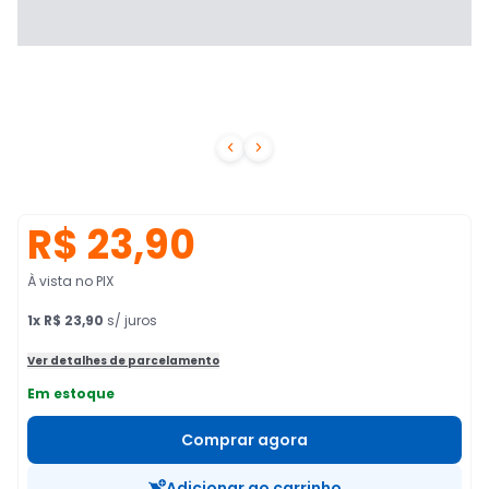


R$ 23,90
À vista no PIX
1
x
R$ 23,90
s/ juros
Ver detalhes de parcelamento
Em estoque
Comprar agora
Adicionar ao carrinho