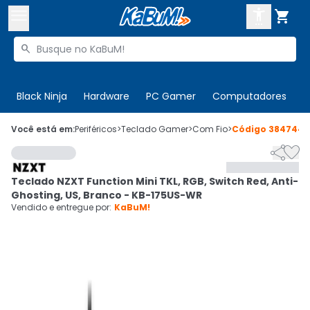



Buscar produtos


Enviar para:
Digite o CEP
Black Ninja
Hardware
PC Gamer
Computadores
P

Olá. Acesse sua conta
Você está em:
Periféricos
>
Teclado Gamer
>
Com Fio
>
Código
384744


ENTRE

Departamentos
Teclado NZXT Function Mini TKL, RGB, Switch Red, Anti-
CADASTRE-SE
Cupons

Ghosting, US, Branco - KB-175US-WR
Vendido e entregue por:
KaBuM!
Mais Vendidos

Ativar tradutor em libras
