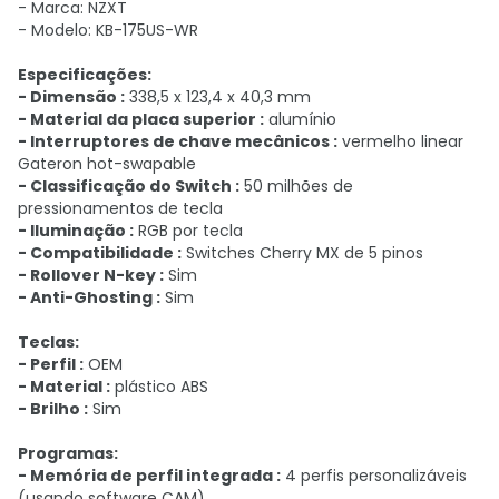
- Marca: NZXT
- Modelo: KB-175US-WR
Especificações:
- Dimensão :
338,5 x 123,4 x 40,3 mm
- Material da placa superior :
alumínio
- Interruptores de chave mecânicos :
vermelho linear
Gateron hot-swapable
- Classificação do Switch :
50 milhões de
pressionamentos de tecla
- Iluminação :
RGB por tecla
- Compatibilidade :
Switches Cherry MX de 5 pinos
- Rollover N-key :
Sim
- Anti-Ghosting :
Sim
Teclas:
- Perfil :
OEM
- Material :
plástico ABS
- Brilho :
Sim
Programas:
- Memória de perfil integrada :
4 perfis personalizáveis ​​
(usando software CAM)