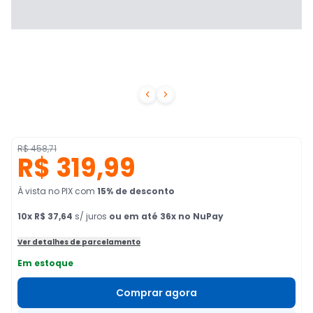


R$ 458,71
R$ 319,99
À vista no PIX
com
15
% de desconto
10
x
R$ 37,64
s/ juros
ou em até 36x no NuPay
Ver detalhes de parcelamento
Em estoque
Comprar agora