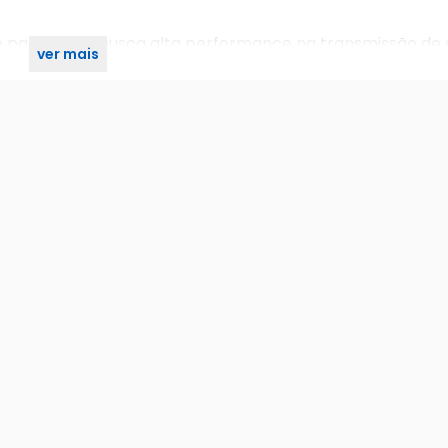
 para quem busca alta performance na transmissão de 
ver mais