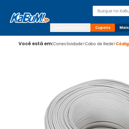
Enviar para:

Buscar produto
Digite o CEP

Departamentos
Cupons
Mais
Você está em:
Conectividade
>
Cabo de Rede
>
Códi