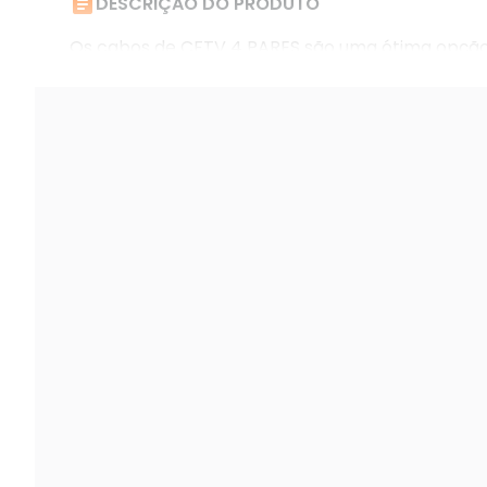

DESCRIÇÃO DO PRODUTO
Os cabos de CFTV 4 PARES são uma ótima opção
imagens.