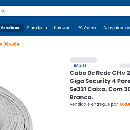
s
 Vendidos
Mais-v-
Black Ninja
Black Ninja
Hardware
Hardware
PC Gamer
PC Gamer
Computadore
Co
go
385764
Cabo De Rede Cftv
Giga Security 4 Par
Se321 Caixa, Com 
Branco.
Vendido e entregue por:
GRU