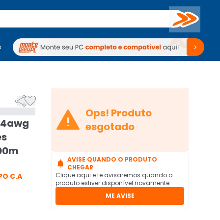
Buscar
s
mputadores
Periféricos
Periféricos
TV
Venda no KaBuM!
TV
Venda no KaBuM!



Ops! Produto
 24awg
esgotado
es
300m
AVISE QUANDO O PRODUTO

CHEGAR
Clique aqui e te avisaremos quando o
PO C.A
produto estiver disponível novamente
ME AVISE