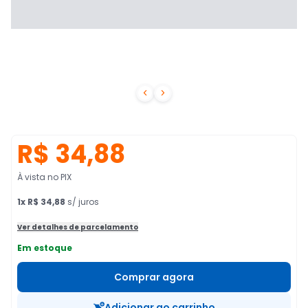


R$ 34,88
À vista no PIX
1
x
R$ 34,88
s/ juros
Ver detalhes de parcelamento
Em estoque
Comprar agora
Adicionar ao carrinho