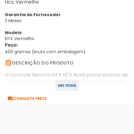
Hcs, Vermelho
Garantia do Fornecedor
3 Meses
Modelo
NTX Vermelho
Peso
:
400 gramas (bruto com embalagem)

DESCRIÇÃO DO PRODUTO
O Controle Remoto NTX HCS Rossi possui sistema de
transmissão HCS (anti-clonagem), frequência 433
ver mais
Mhz Rolling Code e dois canais independentes.

CONSULTE FRETE