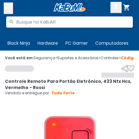



Buscar produtos


Enviar para:
Digite o CEP
Black Ninja
Hardware
PC Gamer
Computadores
P

Olá. Acesse sua conta
Você está em:
Segurança
>
Suportes e Acessórios
>
Controles
>
Código


ENTRE

Departamentos
Controle Remoto Para Portão Eletrônico, 433 Ntx Hcs,
CADASTRE-SE
Cupons

Vermelho - Rossi
Vendido e entregue por:
Tudo Forte
Mais Vendidos

Ativar tradutor em libras
