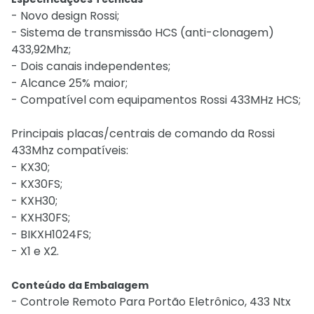
- Novo design Rossi;
- Sistema de transmissão HCS (anti-clonagem)
433,92Mhz;
- Dois canais independentes;
- Alcance 25% maior;
- Compatível com equipamentos Rossi 433MHz HCS;
Principais placas/centrais de comando da Rossi
433Mhz compatíveis:
- KX30;
- KX30FS;
- KXH30;
- KXH30FS;
- BIKXH1024FS;
- X1 e X2.
Conteúdo da Embalagem
- Controle Remoto Para Portão Eletrônico, 433 Ntx