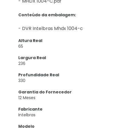
- MHDX 1004-C.pdf
Conteúdo da embalagem:
- DVR Intelbras Mhdx 1004-c
Altura Real
65
Largura Real
236
Profundidade Real
330
Garantia do Fornecedor
12 Meses
Fabricante
Intelbras
Modelo