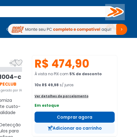
Buscar
PC Gamer
Computadores
Computadores
Periféricos
Periféricos
TV
Venda no KaBuM!
TV
Venda no KaBuM!
R$ 474,90


À vista no PIX
com
5
% de desconto
 1004-c
IPECLUB
10
x
R$ 49,98
s/ juros
gerado por IA
Ver detalhes de parcelamento
omiza
Em estoque
te custo-
alidade
Comprar agora
Detecção
Adicionar ao carrinho
ulos para