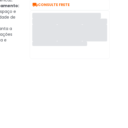
ficaz.

CONSULTE FRETE
namento:
spaço e
idade de
anta a
mações
a e