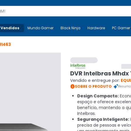
s
 Vendidos
Mais-v-
Mundo Gamer
Mundo Gamer
Black Ninja
Black Ninja
Hardware
Hardware
PC Gamer
91463
DVR Intelbras Mhdx
Vendido e entregue por:
EQU

SOBRE O PRODUTO
Resumo 
Design Compacto:
Econ
espaço e oferece excelen
benefício, mantendo a qu
Intelbras.
Segurança Inteligente:
precisa de pessoas e veíc