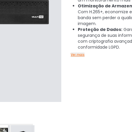
um monitoramento mais e
Otimização de Armaze
Com H.265+, economize e
banda sem perder a qual
imagem.
Proteção de Dados:
Gar
segurança de suas infor
com criptografia avançad
conformidade LGPD.
Ver mais