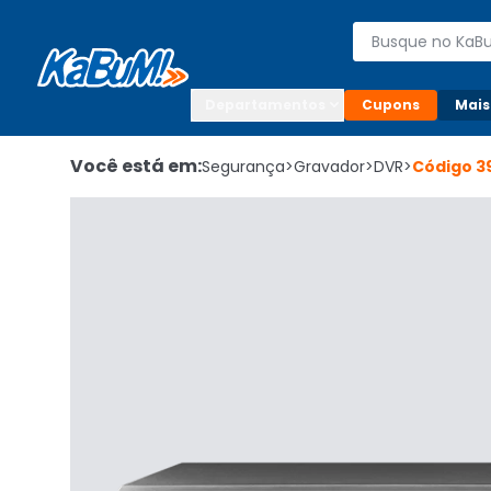
Enviar para:

Buscar produto
Digite o CEP

Departamentos
Cupons
Mais
Você está em:
Segurança
>
Gravador
>
DVR
>
Código
3