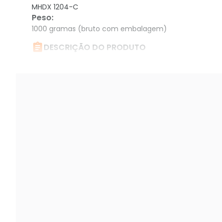
MHDX 1204-C
Peso
:
1000 gramas (bruto com embalagem)

DESCRIÇÃO DO PRODUTO
DVR Intelbras Mhdx 1004-c