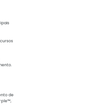
ipais
ecursos
e
mento.
ento de
rple™,