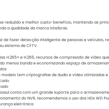
 reduzido e melhor custo-benefício, mantendo as princ
oda a qualidade da marca Intelbras.
az de fazer detecção inteligente de pessoas e veículos, r
eu sistema de CFTV.
as H.265+ e H.265, recursos de compressão de vídeo qu
indo menos banda e economizando espaço de armazena
ados
o modelo tem criptografias de áudio e vídeo otimizadas e
cado.
cado
 possui conta com um grande suporte para o armazenam
uncionamento do NVR, recomendamos o uso dos HDs WD Pu
urança eletrônica.