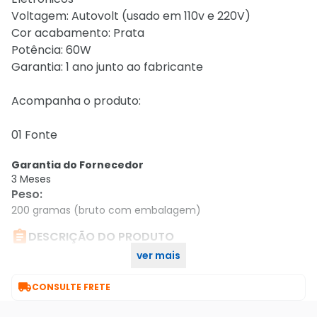
Voltagem: Autovolt (usado em 110v e 220V)
Cor acabamento: Prata
Potência: 60W
Garantia: 1 ano junto ao fabricante
Acompanha o produto:
01 Fonte
Garantia do Fornecedor
3 Meses
Peso
:
200 gramas (bruto com embalagem)

DESCRIÇÃO DO PRODUTO
ver mais
Fonte Taschibra Chaveada Slim 60W 5A 12V Autovolt

CONSULTE FRETE