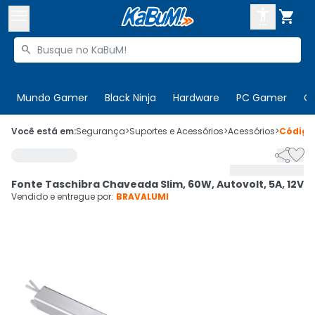



Buscar produtos


Enviar para:
Digite o CEP
Mundo Gamer
Black Ninja
Hardware
PC Gamer
C

Olá. Acesse sua conta
Você está em:
Segurança
>
Suportes e Acessórios
>
Acessórios
>
Códig


ENTRE

Departamentos
Fonte Taschibra Chaveada Slim, 60W, Autovolt, 5A, 12V
CADASTRE-SE
Cupons

Vendido e entregue por:
BRAVALUMI
Mais Vendidos

Ativar tradutor em libras
