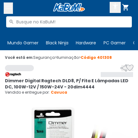



Buscar produtos


Enviar para:
Digite o CEP
Mundo Gamer
Black Ninja
Hardware
PC Gamer
C

Olá. Acesse sua conta
Você está em:
Segurança
>
Iluminação
>
Código
401308


ENTRE

Departamentos
Dimmer Digital Ragtech DLD8, P/ Fita E Lâmpadas LED
CADASTRE-SE
Cupons

DC, 100W-12V / 150W-24V - 20dim4444
Vendido e entregue por:
Cavuca
Mais Vendidos

Ativar tradutor em libras
