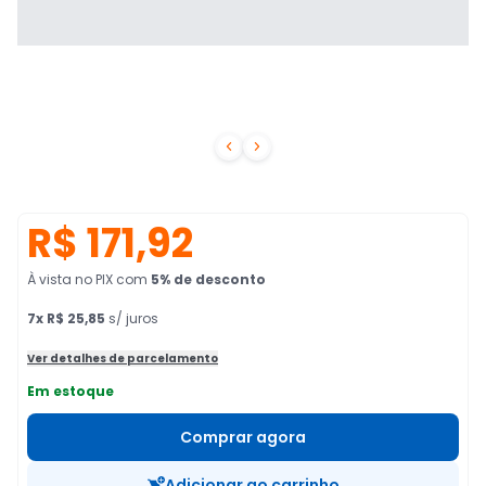


R$ 171,92
À vista no PIX
com
5
% de desconto
7
x
R$ 25,85
s/ juros
Ver detalhes de parcelamento
Em estoque
Comprar agora
Adicionar ao carrinho