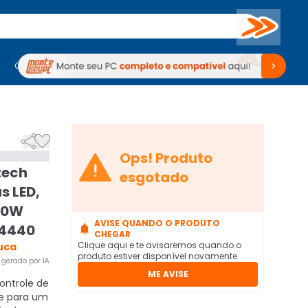
Buscar
PC Gamer
Computadores
Computadores
Periféricos
Periféricos
TV
Venda no KaBuM!
TV
Venda no KaBuM!



Ops! Produto
tech
esgotado
s LED,
00W
AVISE QUANDO O PRODUTO
m4440

CHEGAR
Clique aqui e te avisaremos quando o
uca
produto estiver disponível novamente
gerado por IA
ME AVISE
ntrole de
de para um