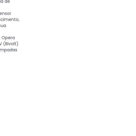
ia de
ensor
ecimento,
sua
:
Opera
 (Bivolt)
lâmpadas