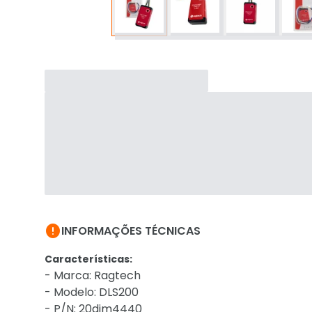

INFORMAÇÕES TÉCNICAS
Características:
- Marca: Ragtech
- Modelo: DLS200
- P/N: 20dim4440