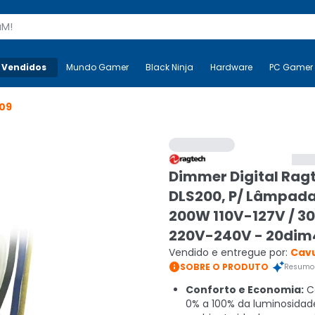
s
 Vendidos
Mais-v-
Mundo Gamer
Mundo Gamer
Black Ninja
Black Ninja
Hardware
Hardware
PC Gamer
09
Dimmer Digital Rag
DLS200, P/ Lâmpada
200W 110V-127V / 3
220V-240V - 20di
Vendido e entregue por:
Cav

SOBRE O PRODUTO
Resumo 
Conforto e Economia:
Co
0% a 100% da luminosida