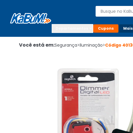
Enviar para:

Buscar produto
Digite o CEP

Departamentos
Cupons
Mais
Você está em:
Segurança
>
Iluminação
>
Código
4013