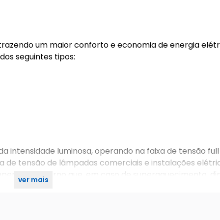
trazendo um maior conforto e economia de energia elétr
dos seguintes tipos:
 intensidade luminosa, operando na faixa de tensão full
xa de tensão de lâmpadas comerciais e instalações elétri
peratura interno que, em caso de superaquecimento, dim
ver mais
danos ao dimmer e à instalação elétrica.