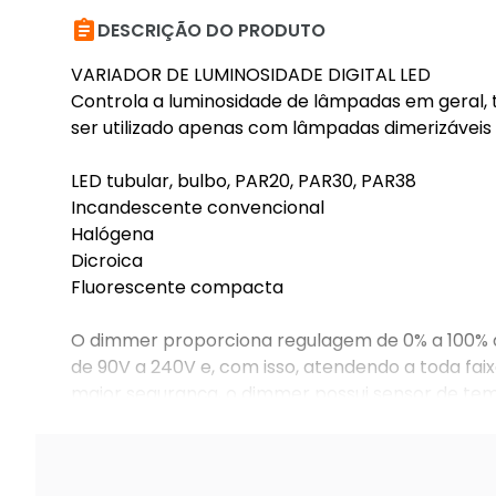

DESCRIÇÃO DO PRODUTO
VARIADOR DE LUMINOSIDADE DIGITAL LED
Controla a luminosidade de lâmpadas em geral, 
ser utilizado apenas com lâmpadas dimerizáveis 
LED tubular, bulbo, PAR20, PAR30, PAR38
Incandescente convencional
Halógena
Dicroica
Fluorescente compacta
O dimmer proporciona regulagem de 0% a 100% da
de 90V a 240V e, com isso, atendendo a toda fai
maior segurança, o dimmer possui sensor de tem
potência de saída automaticamente para evitar 