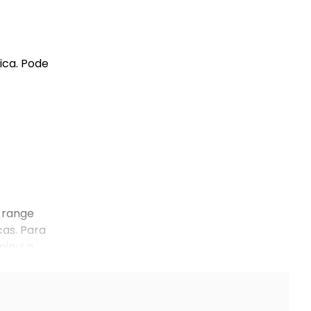
ica. Pode
 range
cas. Para
inui a