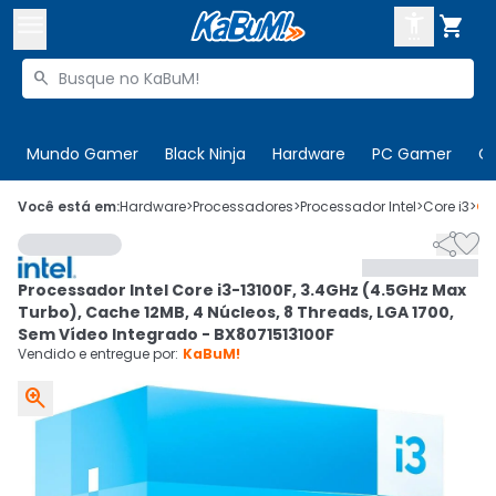



Buscar produtos


Enviar para:
Digite o CEP
Mundo Gamer
Black Ninja
Hardware
PC Gamer
C

Olá. Acesse sua conta
Você está em:
Hardware
>
Processadores
>
Processador Intel
>
Core i3
>
Có


ENTRE

Departamentos
Processador Intel Core i3-13100F, 3.4GHz (4.5GHz Max
CADASTRE-SE
Cupons

Turbo), Cache 12MB, 4 Núcleos, 8 Threads, LGA 1700,
Sem Vídeo Integrado - BX8071513100F
Mais Vendidos

Vendido e entregue por:
KaBuM!

Ativar tradutor em libras
