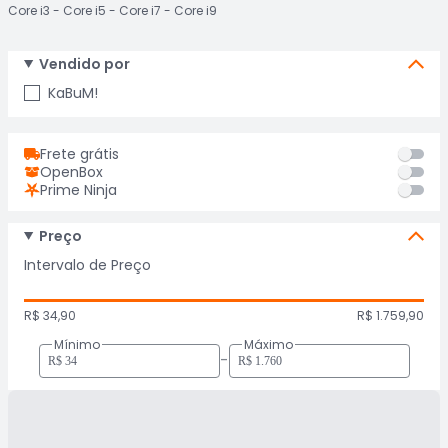
Core i3
Core i5
Core i7
Core i9
Vendido por
KaBuM!
Frete grátis
OpenBox
Prime Ninja
Preço
Intervalo de Preço
R$ 34,90
R$ 1.759,90
Mínimo
Máximo
-