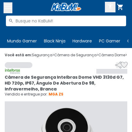



Buscar produtos


Enviar para:
Digite o CEP
Mundo Gamer
Black Ninja
Hardware
PC Gamer
C

Olá. Acesse sua conta
Você está em:
Segurança
>
Câmera de Segurança
>
Câmera Dome
>
C


ENTRE

Departamentos
Câmera de Segurança Intelbras Dome VHD 3130d G7,
CADASTRE-SE
Cupons

HD 720p, IP67, Ângulo De Abertura De 98,
Infravermelho, Branca
Mais Vendidos

Vendido e entregue por:
MGA ZS
Ativar tradutor em libras
