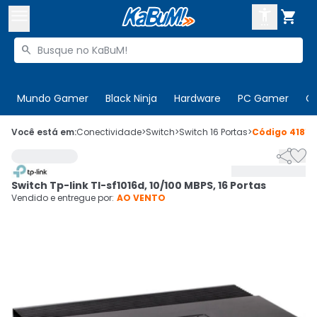



Buscar produtos


Enviar para:
Digite o CEP
Mundo Gamer
Black Ninja
Hardware
PC Gamer
C

Olá. Acesse sua conta
Você está em:
Conectividade
>
Switch
>
Switch 16 Portas
>
Código
41813


ENTRE

Departamentos
Switch Tp-link Tl-sf1016d, 10/100 MBPS, 16 Portas
CADASTRE-SE
Cupons

Vendido e entregue por:
AO VENTO
Mais Vendidos

Ativar tradutor em libras
