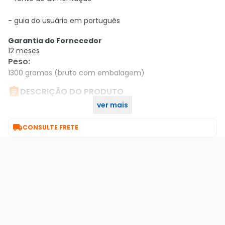
- guia do usuário em português
Garantia do Fornecedor
12 meses
Peso
:
1300 gramas (bruto com embalagem)

DESCRIÇÃO DO PRODUTO
ver mais
Switch Tp-link Tl-sf1016d 10/100 MBPS 16 Portas

CONSULTE FRETE