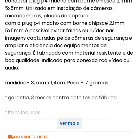
conector plug p4 macho com borne chipsce 2,1mm
5x5mm. Utilizado em instalação de câmeras,
microcâmeras, placas de captura.
com o plug p4 macho com borne chipsce 2,1mm
5x5mm é possível evitar falhas ou ruídos nas
imagens capturadas pelas câmeras de segurança e
ampliar a eficiência dos equipamentos de
segurança. É fabricado com material resistente e de
boa qualidade. Indicado para conexão rca vídeo ou
áudio.
medidas - 3,7cm x 1,4cm. Peso: - 7 gramas.
:: garantia, 3 meses contra defeitos de fábrica.
:: itens inclusos.
- 100 conectores plug p4 macho com borne.
ver mais

CONSULTE FRETE