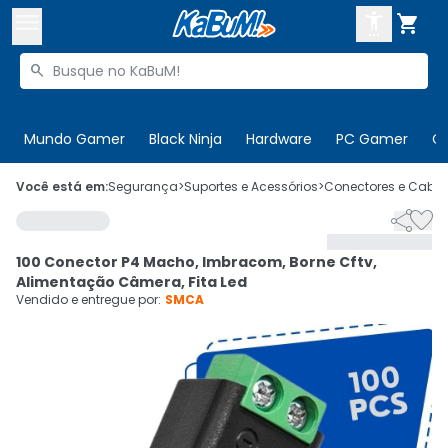



Buscar produtos


Enviar para:
Digite o CEP
Mundo Gamer
Black Ninja
Hardware
PC Gamer
C

Olá. Acesse sua conta
Você está em:
Segurança
>
Suportes e Acessórios
>
Conectores e Cabo


ENTRE

Departamentos
100 Conector P4 Macho, Imbracom, Borne Cftv,
CADASTRE-SE
Cupons

Alimentação Câmera, Fita Led
Vendido e entregue por:
SMCA
Mais Vendidos

Ativar tradutor em libras
