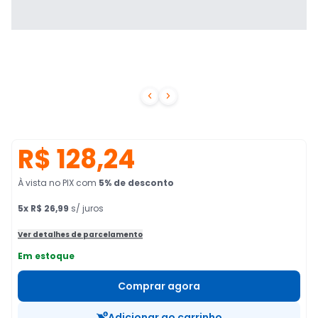


R$ 128,24
À vista no PIX
com
5
% de desconto
5
x
R$ 26,99
s/ juros
Ver detalhes de parcelamento
Em estoque
Comprar agora
Adicionar ao carrinho