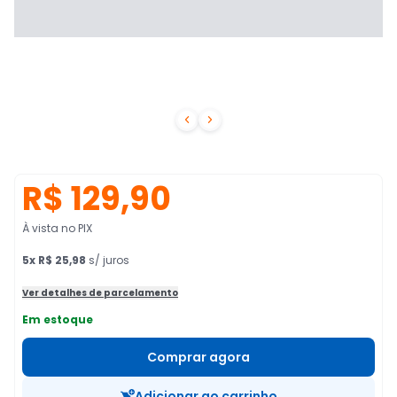


R$ 129,90
À vista no PIX
5
x
R$ 25,98
s/ juros
Ver detalhes de parcelamento
Em estoque
Comprar agora
Adicionar ao carrinho