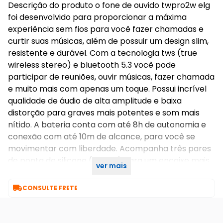
Descrição do produto o fone de ouvido twpro2w elg
foi desenvolvido para proporcionar a máxima
experiência sem fios para você fazer chamadas e
curtir suas músicas, além de possuir um design slim,
resistente e durável. Com a tecnologia tws (true
wireless stereo) e bluetooth 5.3 você pode
participar de reuniões, ouvir músicas, fazer chamada
e muito mais com apenas um toque. Possui incrível
qualidade de áudio de alta amplitude e baixa
distorção para graves mais potentes e som mais
nítido. A bateria conta com até 8h de autonomia e
conexão com até 10m de alcance, para você se
movimentar com liberdade. Acompanha três pares
de ponta de silicone (p, m, g) para um encaixe mais
ver mais
ergonômico.

CONSULTE FRETE