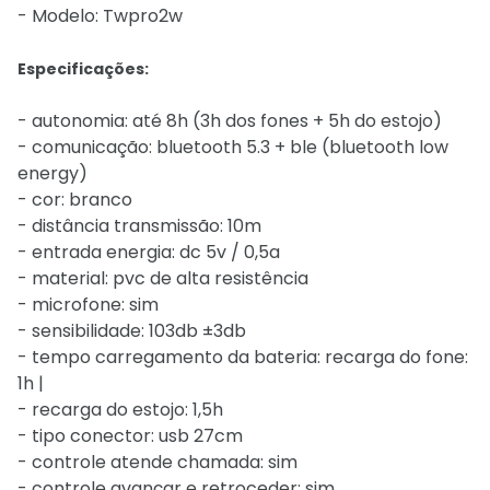
- Modelo: Twpro2w
Especificações:
- autonomia: até 8h (3h dos fones + 5h do estojo)
- comunicação: bluetooth 5.3 + ble (bluetooth low
energy)
- cor: branco
- distância transmissão: 10m
- entrada energia: dc 5v / 0,5a
- material: pvc de alta resistência
- microfone: sim
- sensibilidade: 103db ±3db
- tempo carregamento da bateria: recarga do fone:
1h |
- recarga do estojo: 1,5h
- tipo conector: usb 27cm
- controle atende chamada: sim
- controle avançar e retroceder: sim