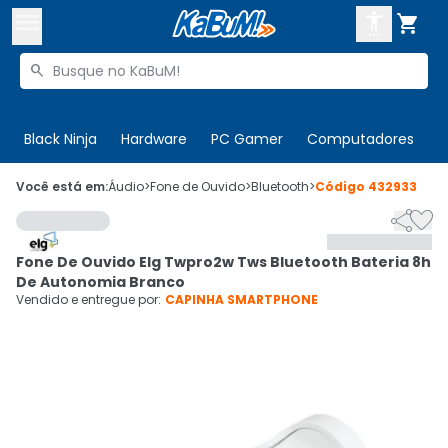



Buscar produtos


Enviar para:
Digite o CEP
Black Ninja
Hardware
PC Gamer
Computadores
P

Olá. Acesse sua conta
Você está em:
Áudio
>
Fone de Ouvido
>
Bluetooth
>
Código
432933


ENTRE

Departamentos
Fone De Ouvido Elg Twpro2w Tws Bluetooth Bateria 8h
CADASTRE-SE
Cupons

De Autonomia Branco
Vendido e entregue por:
CAPINHA SMARTPHONE
Mais Vendidos

Ativar tradutor em libras
