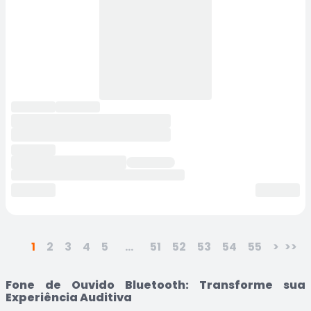
1
2
3
4
5
...
51
52
53
54
55
>
>>
Fone de Ouvido Bluetooth: Transforme sua
Experiência Auditiva