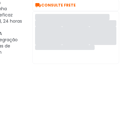
m

CONSULTE FRETE
nha
eficaz
, 24 horas
A
tegração
as de
m