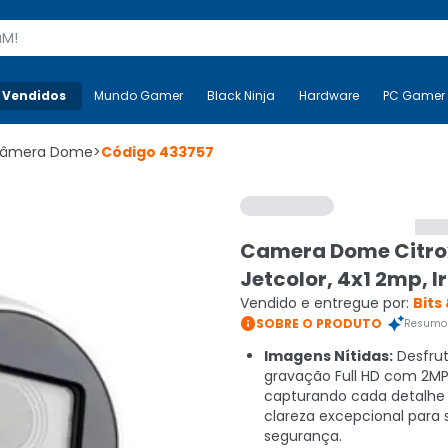
s
 Vendidos
Mais-v-
Mundo Gamer
Mundo Gamer
Black Ninja
Black Ninja
Hardware
Hardware
PC Gamer
âmera Dome
>
Código
433757
Camera Dome Citro
Jetcolor, 4x1 2mp, 
Vendido e entregue por:
Bits

SOBRE O PRODUTO
Resumo 
Imagens Nítidas:
Desfru
gravação Full HD com 2MP
capturando cada detalh
clareza excepcional para 
segurança.