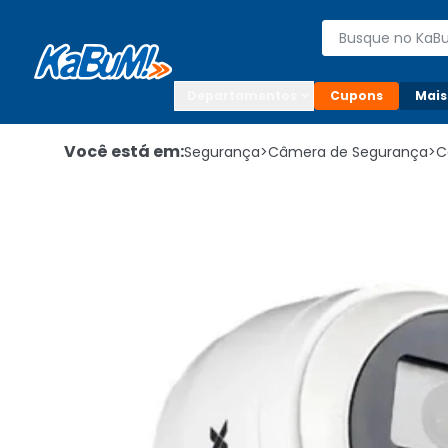
Enviar para:

Buscar produto
Digite o CEP

Departamentos
Cupons
Mais
Você está em:
Segurança
>
Câmera de Segurança
>
C