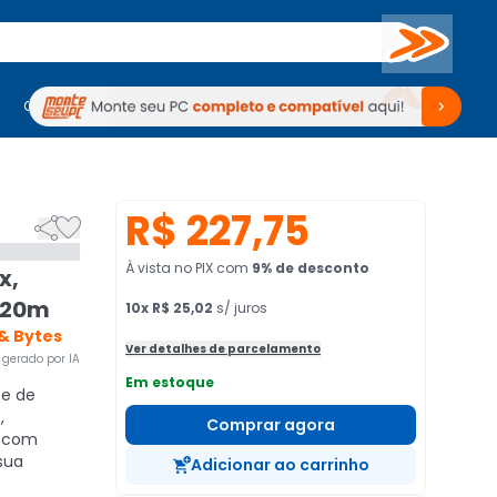
Buscar
PC Gamer
Computadores
Computadores
Periféricos
Periféricos
TV
Venda no KaBuM!
TV
Venda no KaBuM!
R$ 227,75


À vista no PIX
com
9
% de desconto
x,
Ir20m
10
x
R$ 25,02
s/ juros
 & Bytes
Ver detalhes de parcelamento
gerado por IA
Em estoque
te de
,
Comprar agora
e com
sua
Adicionar ao carrinho