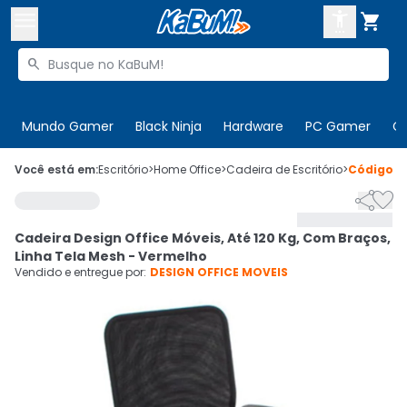



Buscar produtos


Enviar para:
Digite o CEP
Mundo Gamer
Black Ninja
Hardware
PC Gamer
C

Olá. Acesse sua conta
Você está em:
Escritório
>
Home Office
>
Cadeira de Escritório
>
Código
4


ENTRE

Departamentos
Cadeira Design Office Móveis, Até 120 Kg, Com Braços,
CADASTRE-SE
Cupons

Linha Tela Mesh - Vermelho
Vendido e entregue por:
DESIGN OFFICE MOVEIS
Mais Vendidos

Ativar tradutor em libras
