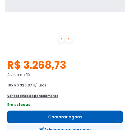


R$ 3.268,73
À vista no PIX
10
x
R$ 326,87
s/ juros
Ver detalhes de parcelamento
Em estoque
Comprar agora
Adicionar ao carrinho