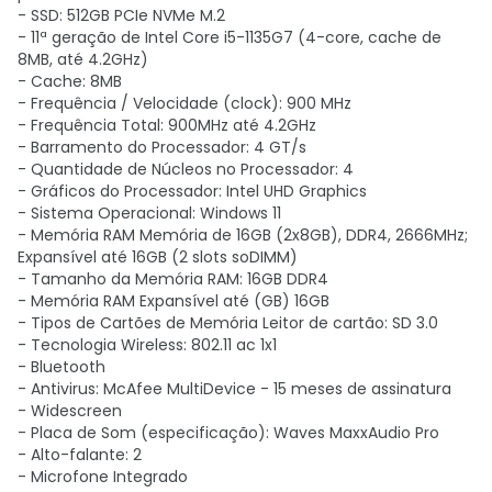
- SSD: 512GB PCIe NVMe M.2
- 11ª geração de Intel Core i5-1135G7 (4-core, cache de
8MB, até 4.2GHz)
- Cache: 8MB
- Frequência / Velocidade (clock): 900 MHz
- Frequência Total: 900MHz até 4.2GHz
- Barramento do Processador: 4 GT/s
- Quantidade de Núcleos no Processador: 4
- Gráficos do Processador: Intel UHD Graphics
- Sistema Operacional: Windows 11
- Memória RAM Memória de 16GB (2x8GB), DDR4, 2666MHz;
Expansível até 16GB (2 slots soDIMM)
- Tamanho da Memória RAM: 16GB DDR4
- Memória RAM Expansível até (GB) 16GB
- Tipos de Cartões de Memória Leitor de cartão: SD 3.0
- Tecnologia Wireless: 802.11 ac 1x1
- Bluetooth
- Antivirus: McAfee MultiDevice - 15 meses de assinatura
- Widescreen
- Placa de Som (especificação): Waves MaxxAudio Pro
- Alto-falante: 2
- Microfone Integrado