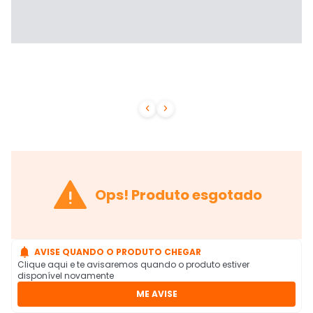



Ops! Produto esgotado

AVISE QUANDO O PRODUTO CHEGAR
Clique aqui e te avisaremos quando o produto estiver
disponível novamente
ME AVISE