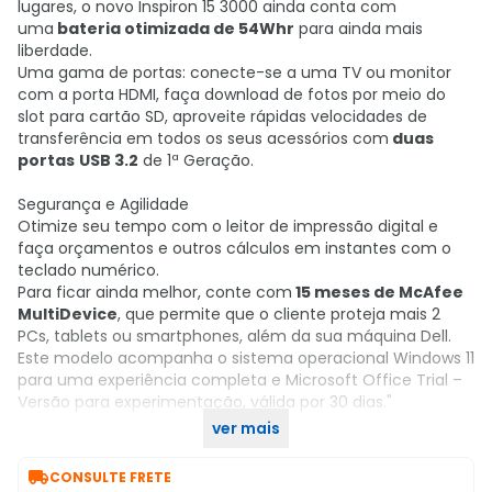
lugares, o novo Inspiron 15 3000 ainda conta com
uma
bateria otimizada de 54Whr
para ainda mais
liberdade.
Uma gama de portas: conecte-se a uma TV ou monitor
com a porta HDMI, faça download de fotos por meio do
slot para cartão SD, aproveite rápidas velocidades de
transferência em todos os seus acessórios com
duas
portas
USB 3.2
de 1ª Geração.
Segurança e Agilidade
Otimize seu tempo com o leitor de impressão digital e
faça orçamentos e outros cálculos em instantes com o
teclado numérico.
Para ficar ainda melhor, conte com
15 meses de McAfee
MultiDevice
, que permite que o cliente proteja mais 2
PCs, tablets ou smartphones, além da sua máquina Dell.
Este modelo acompanha o sistema operacional Windows 11
para uma experiência completa e Microsoft Office Trial –
Versão para experimentação, válida por 30 dias."
ver mais
Compre agora no KaBuM!

CONSULTE FRETE