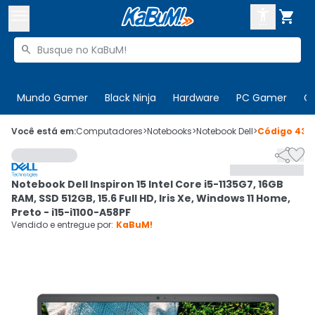



Buscar produtos


Enviar para:
Digite o CEP
Mundo Gamer
Black Ninja
Hardware
PC Gamer
C

Olá. Acesse sua conta
Você está em:
Computadores
>
Notebooks
>
Notebook Dell
>
Código
438


ENTRE

Departamentos
Notebook Dell Inspiron 15 Intel Core i5-1135G7, 16GB
CADASTRE-SE
Cupons

RAM, SSD 512GB, 15.6 Full HD, Iris Xe, Windows 11 Home,
Preto - i15-i1100-A58PF
Mais Vendidos

Vendido e entregue por:
KaBuM!
Ativar tradutor em libras
