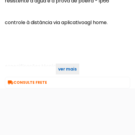
resistente à água e à prova de poeira - ip66
controle à distância via aplicativoagl home.
especificações técnicas
ver mais
mini speed camera intel 3mp ip wifi - agl

CONSULTE FRETE