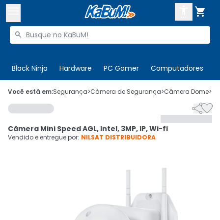



Buscar produtos


Enviar para:
Digite o CEP
Black Ninja
Hardware
PC Gamer
Computadores
P

Olá. Acesse sua conta
Você está em:
Segurança
>
Câmera de Segurança
>
Câmera Dome
>
C


ENTRE

Departamentos
Câmera Mini Speed AGL, Intel, 3MP, IP, Wi-fi
CADASTRE-SE
Cupons

Vendido e entregue por:
NILSAT DISTRIBUIDORA
Mais Vendidos

Ativar tradutor em libras
