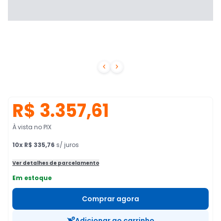


R$ 3.357,61
À vista no PIX
10
x
R$ 335,76
s/ juros
Ver detalhes de parcelamento
Em estoque
Comprar agora
Adicionar ao carrinho