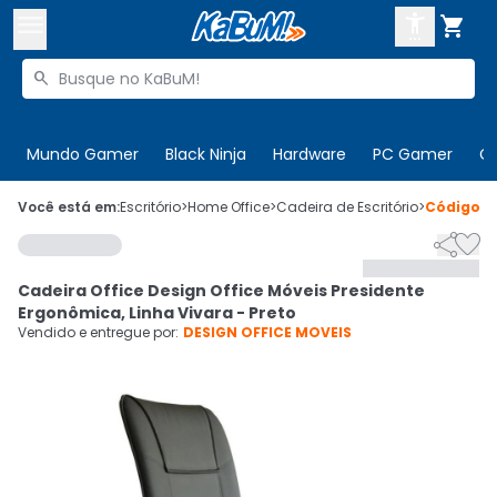



Buscar produtos


Enviar para:
Digite o CEP
Mundo Gamer
Black Ninja
Hardware
PC Gamer
C

Olá. Acesse sua conta
Você está em:
Escritório
>
Home Office
>
Cadeira de Escritório
>
Código
4


ENTRE

Departamentos
Cadeira Office Design Office Móveis Presidente
CADASTRE-SE
Cupons

Ergonômica, Linha Vivara - Preto
Vendido e entregue por:
DESIGN OFFICE MOVEIS
Mais Vendidos

Ativar tradutor em libras
